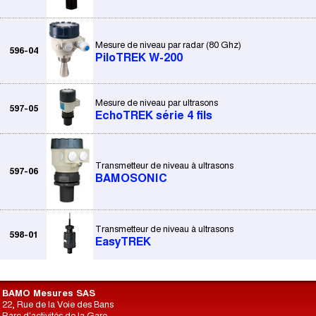
Mesure de niveau par radar (80 Ghz)
596-04
PiloTREK W-200
Mesure de niveau par ultrasons
597-05
EchoTREK série 4 fils
Transmetteur de niveau à ultrasons
597-06
BAMOSONIC
Transmetteur de niveau à ultrasons
598-01
EasyTREK
BAMO Mesures SAS
22, Rue de la Voie des Bans
Parc d'activités de la Gare