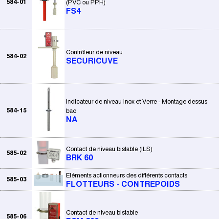
584-01
(PVC ou PPH)
FS4
Contrôleur de niveau
584-02
SECURICUVE
Indicateur de niveau Inox et Verre - Montage dessus
584-15
bac
NA
Contact de niveau bistable (ILS)
585-02
BRK 60
Eléments actionneurs des différents contacts
585-03
FLOTTEURS - CONTREPOIDS
Contact de niveau bistable
585-06