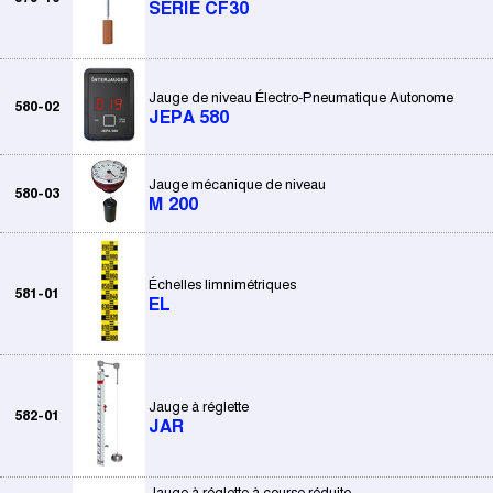
SÉRIE CF30
Jauge de niveau Électro-Pneumatique Autonome
580-02
JEPA 580
Jauge mécanique de niveau
580-03
M 200
Échelles limnimétriques
581-01
EL
Jauge à réglette
582-01
JAR
Jauge à réglette à course réduite