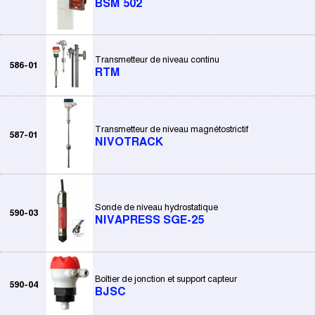
BSM 502
Transmetteur de niveau continu
586-01
RTM
Transmetteur de niveau magnétostrictif
587-01
NIVOTRACK
Sonde de niveau hydrostatique
590-03
NIVAPRESS SGE-25
Boîtier de jonction et support capteur
590-04
BJSC