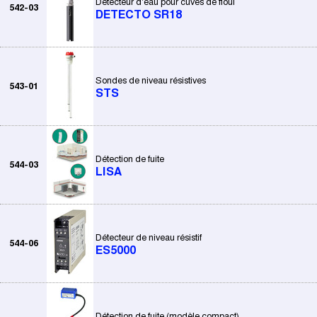
Détecteur d'eau pour cuves de fioul
542-03
DETECTO SR18
Sondes de niveau résistives
543-01
STS
Détection de fuite
544-03
LISA
Détecteur de niveau résistif
544-06
ES5000
Détection de fuite (modèle compact)