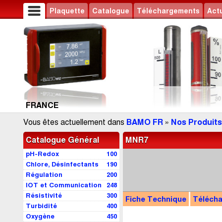
Plaquette
Catalogue
Téléchargements
Actu
FRANCE
Vous êtes actuellement dans
BAMO FR
»
Nos Produits
Catalogue Général
MNR7
pH-Redox
100
Chlore, Désinfectants
190
Régulation
200
IOT et Communication
248
Résistivité
300
Fiche Technique
Téléch
Turbidité
400
Oxygène
450