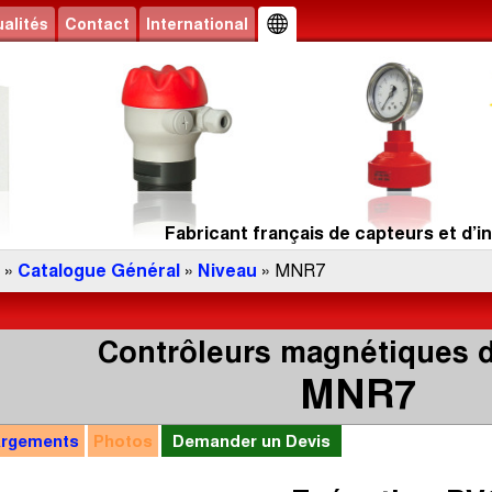
alités
Contact
International
Fabricant français de capteurs et d’in
»
Catalogue Général
»
Niveau
» MNR7
Contrôleurs magnétiques 
MNR7
argements
Photos
Demander un Devis