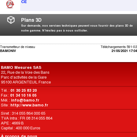
CE
Plans 3D
Sur demande, nos services techniques peuvent vous fournir des plans 3D de
notre gamme. N’hésitez pas à nous solliciter.
Transmetteur de niveau
Téléchargements 591-02
BAMONIV
21/05/2021 17:04
BAMO Mesures SAS
22, Rue de la Voie des Bans
Parc d'activités de la Gare
95100 ARGENTEUIL France
Tél. :
01 30 25 83 20
Fax :
01 34 10 16 05
Mél. :
info@bamo.fr
Site :
http://www.bamo.fr
Siret : 314 055 864 000 65
TVA Intra : FR 08 314 055 864
APE : 4669 B
Capital : 400 000 Euros
À propos de nous