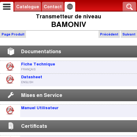
Catalogue
Contact
Transmetteur de niveau
BAMONIV
Page Produit
Précédent
Suivant
Documentations
Fiche Technique
FRANÇAIS
Datasheet
ENGLISH
Mises en Service
Manuel Utilisateur
Certificats