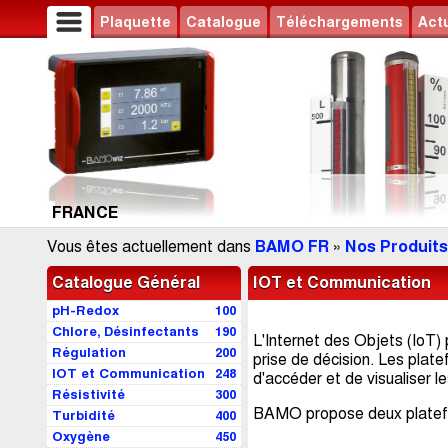
Plaquette
Catalogue
Téléchargements
Actu
FRANCE
Vous êtes actuellement dans
BAMO FR
»
Nos Produits
Catalogue Général
IOT et Communication
pH-Redox
100
Chlore, Désinfectants
190
L'Internet des Objets (IoT)
Régulation
200
prise de décision. Les plate
IOT et Communication
248
d'accéder et de visualiser l
Résistivité
300
BAMO propose deux platefo
Turbidité
400
Oxygène
450