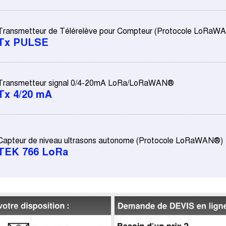
Transmetteur de Télérelève pour Compteur (Protocole LoRaW
Tx PULSE
Transmetteur signal 0/4-20mA LoRa/LoRaWAN®
Tx 4/20 mA
Capteur de niveau ultrasons autonome (Protocole LoRaWAN®)
TEK 766 LoRa