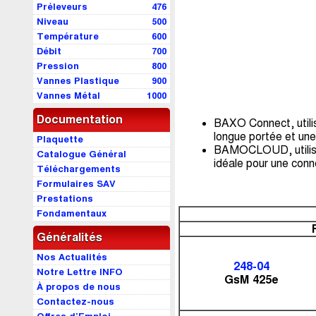
Préleveurs
476
Niveau
500
Température
600
Débit
700
Pression
800
Vannes Plastique
900
Vannes Métal
1000
Documentation
BAXO Connect, utilis
longue portée et une
Plaquette
BAMOCLOUD, utilisa
Catalogue Général
idéale pour une conne
Téléchargements
Formulaires SAV
Prestations
Fondamentaux
Généralités
Nos Actualités
248-04
Notre Lettre INFO
GsM 425e
À propos de nous
Contactez-nous