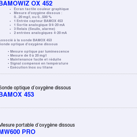
BAMOWIZ OX 452
Écran tactile couleur graphique
Mesure d'oxygène dissous :
0...20 mg/l, ou 0...500 %
1 Entrée capteur BAMOX 453
1 Sortie analogique 0/4-20 mA
3 Relais (Seuils, alarme)
2 entrées analogiques 4-20 mA
Associé à la sonde BAMOX 453
Sonde optique d’oxygène dissous
• Mesure optique par luminescence
• Mesure de 0 à 20 mg/l
• Maintenance facile et réduite
• Signal compensé en température
• Exécution Inox ou titane
Sonde optique d’oxygène dissous
BAMOX 453
Mesure portable d’oxygène dissous
MW600 PRO