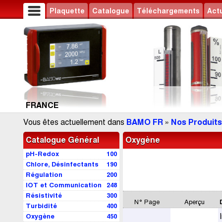
Plaquette
Catalogue
Téléchargements
Actu
FRANCE
Vous êtes actuellement dans
BAMO FR
»
Nos Produits
Catalogue Général
Oxygène
pH-Redox
100
Chlore, Désinfectants
190
Régulation
200
IOT et Communication
248
Résistivité
300
N° Page
Aperçu
Turbidité
400
Oxygène
450