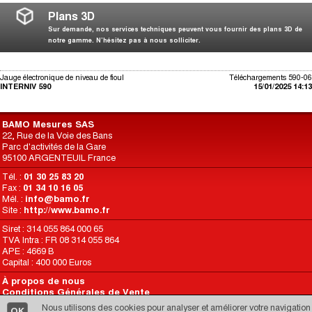
Plans 3D
Sur demande, nos services techniques peuvent vous fournir des plans 3D de
notre gamme. N’hésitez pas à nous solliciter.
Jauge électronique de niveau de fioul
Téléchargements 590-06
INTERNIV 590
15/01/2025 14:13
BAMO Mesures SAS
22, Rue de la Voie des Bans
Parc d'activités de la Gare
95100 ARGENTEUIL France
Tél. :
01 30 25 83 20
Fax :
01 34 10 16 05
Mél. :
info@bamo.fr
Site :
http://www.bamo.fr
Siret : 314 055 864 000 65
TVA Intra : FR 08 314 055 864
APE : 4669 B
Capital : 400 000 Euros
À propos de nous
Conditions Générales de Vente
Conditions d’Utilisation du Site
Nous utilisons des cookies pour analyser et améliorer votre navigation
OK