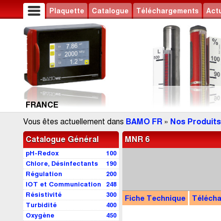
Plaquette
Catalogue
Téléchargements
Actu
FRANCE
Vous êtes actuellement dans
BAMO FR
»
Nos Produits
Catalogue Général
MNR 6
pH-Redox
100
Chlore, Désinfectants
190
Régulation
200
IOT et Communication
248
Résistivité
300
Fiche Technique
Téléch
Turbidité
400
Oxygène
450