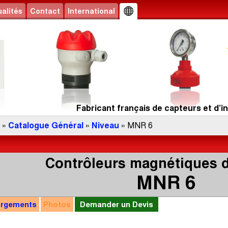
alités
Contact
International
Fabricant français de capteurs et d’in
»
Catalogue Général
»
Niveau
» MNR 6
Contrôleurs magnétiques 
MNR 6
argements
Photos
Demander un Devis