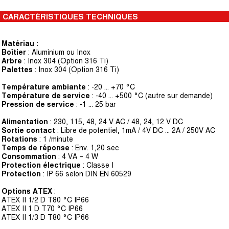
CARACTÉRISTIQUES TECHNIQUES
Matériau :
Boîtier
: Aluminium ou Inox
Arbre
: Inox 304 (Option 316 Ti)
Palettes
: Inox 304 (Option 316 Ti)
Température ambiante
: -20 ... +70 °C
Température de service
: -40 ... +500 °C (autre sur demande)
Pression de service
: -1 … 25 bar
Alimentation
: 230, 115, 48, 24 V AC / 48, 24, 12 V DC
Sortie contact
: Libre de potentiel, 1mA / 4V DC … 2A / 250V AC
Rotations
: 1 /minute
Temps de réponse
: Env. 1,20 sec
Consommation
: 4 VA – 4 W
Protection électrique
: Classe I
Protection
: IP 66 selon DIN EN 60529
Options ATEX
:
ATEX II 1/2 D T80 °C IP66
ATEX II 1 D T70 °C IP66
ATEX II 1/3 D T80 °C IP66