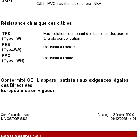
Joint
Câble PVC (résistant aux huiles) : NBR
Résistance chimique des câbles
TPK
Eau, solutions contenant des bases ou des acides
(Type...W)
à faible concentration
PES
Résistant à l'acide
(Typ...WA)
PVC
Résistant à l'huile
(Type...WH)
Conformité CE : L'appareil satisfait aux exigences légales
des Directives
Européennes en vigueur.
Contrôleur de niveau
Catalogue Général 520-01
NIVOSTOP SS2
09/12/2025 14:03
BAMO Mesures SAS