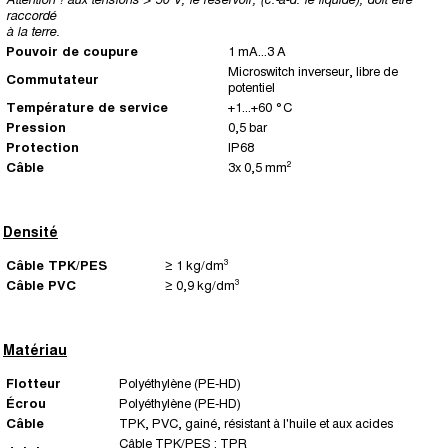
raccordé
à la terre.
Pouvoir de coupure
1 mA...3 A
Microswitch inverseur, libre de
Commutateur
potentiel
Température de service
+1...+60 °C
Pression
0,5 bar
Protection
IP68
Câble
3x 0,5 mm²
Densité
Câble TPK/PES
≥ 1 kg/dm³
Câble PVC
≥ 0,9 kg/dm³
Matériau
Flotteur
Polyéthylène (PE-HD)
Écrou
Polyéthylène (PE-HD)
Câble
TPK, PVC, gainé, résistant à l'huile et aux acides
Câble TPK/PES : TPR