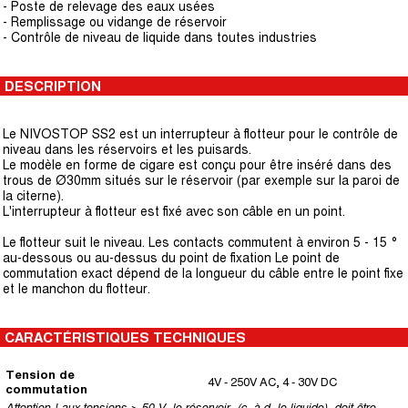
- Poste de relevage des eaux usées
- Remplissage ou vidange de réservoir
- Contrôle de niveau de liquide dans toutes industries
DESCRIPTION
Le NIVOSTOP SS2 est un interrupteur à flotteur pour le contrôle de
niveau dans les réservoirs et les puisards.
Le modèle en forme de cigare est conçu pour être inséré dans des
trous de Ø30mm situés sur le réservoir (par exemple sur la paroi de
la citerne).
L'interrupteur à flotteur est fixé avec son câble en un point.
Le flotteur suit le niveau. Les contacts commutent à environ 5 - 15 °
au-dessous ou au-dessus du point de fixation Le point de
commutation exact dépend de la longueur du câble entre le point fixe
et le manchon du flotteur.
CARACTÉRISTIQUES TECHNIQUES
Tension de
4V - 250V AC, 4 - 30V DC
commutation
Attention ! aux tensions > 50 V, le réservoir, (c.-à-d. le liquide), doit être