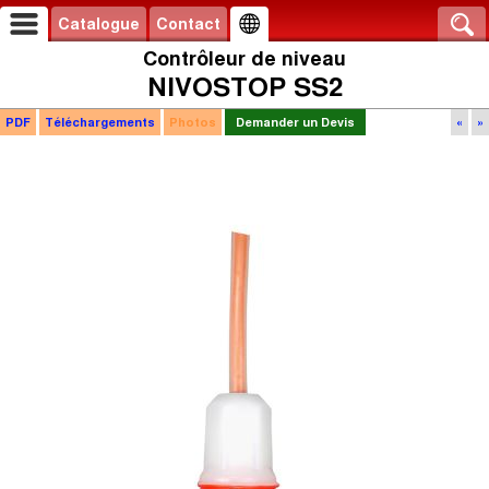
Catalogue
Contact
Contrôleur de niveau
NIVOSTOP SS2
PDF
Téléchargements
Photos
Demander un Devis
«
»