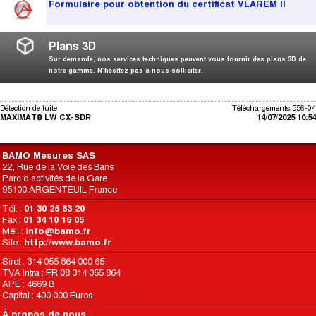
Formulaire pour obtention du certificat VLAREM II
Plans 3D
Sur demande, nos services techniques peuvent vous fournir des plans 3D de
notre gamme. N’hésitez pas à nous solliciter.
Détection de fuite
Téléchargements 556-04
MAXIMAT® LW CX-SDR
14/07/2025 10:54
BAMO Mesures SAS
22, Rue de la Voie des Bans
Parc d'activités de la Gare
95100 ARGENTEUIL France
Tél. :
01 30 25 83 20
Fax :
01 34 10 16 05
Mél. :
info@bamo.fr
Site :
http://www.bamo.fr
Siret : 314 055 864 000 65
TVA Intra : FR 08 314 055 864
APE : 4669 B
Capital : 400 000 Euros
À propos de nous