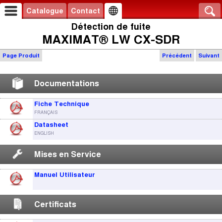
Catalogue
Contact
Détection de fuite
MAXIMAT® LW CX-SDR
Page Produit
Précédent
Suivant
Documentations
Fiche Technique
FRANÇAIS
Datasheet
ENGLISH
Mises en Service
Manuel Utilisateur
Certificats