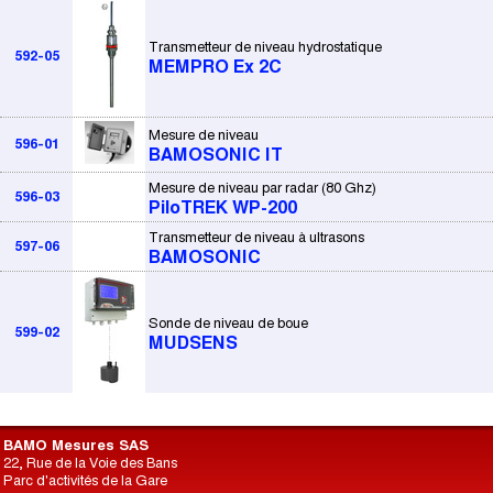
Transmetteur de niveau hydrostatique
592-05
MEMPRO Ex 2C
Mesure de niveau
596-01
BAMOSONIC IT
Mesure de niveau par radar (80 Ghz)
596-03
PiloTREK WP-200
Transmetteur de niveau à ultrasons
597-06
BAMOSONIC
Sonde de niveau de boue
599-02
MUDSENS
BAMO Mesures SAS
22, Rue de la Voie des Bans
Parc d'activités de la Gare