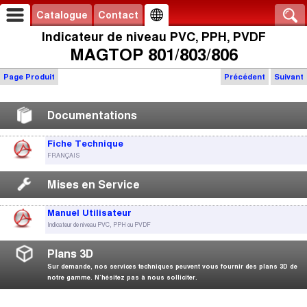
Catalogue
Contact
Indicateur de niveau PVC, PPH, PVDF
MAGTOP 801/803/806
Page Produit
Précédent
Suivant
Documentations
Fiche Technique
FRANÇAIS
Mises en Service
Manuel Utilisateur
Indicateur de niveau PVC, PPH ou PVDF
Plans 3D
Sur demande, nos services techniques peuvent vous fournir des plans 3D de
notre gamme. N’hésitez pas à nous solliciter.