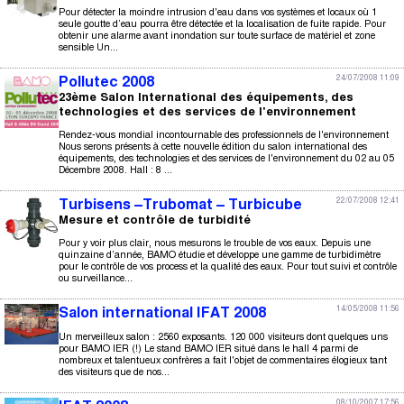
Pour détecter la moindre intrusion d'eau dans vos systèmes et locaux où 1
seule goutte d’eau pourra être détectée et la localisation de fuite rapide. Pour
obtenir une alarme avant inondation sur toute surface de matériel et zone
sensible Un...
24/07/2008 11:09
Pollutec 2008
23ème Salon International des équipements, des
technologies et des services de l'environnement
Rendez-vous mondial incontournable des professionnels de l'environnement
Nous serons présents à cette nouvelle édition du salon international des
équipements, des technologies et des services de l'environnement du 02 au 05
Décembre 2008. Hall : 8 ...
22/07/2008 12:41
Turbisens –Trubomat – Turbicube
Mesure et contrôle de turbidité
Pour y voir plus clair, nous mesurons le trouble de vos eaux. Depuis une
quinzaine d’année, BAMO étudie et développe une gamme de turbidimètre
pour le contrôle de vos process et la qualité des eaux. Pour tout suivi et contrôle
ou surveillance...
14/05/2008 11:56
Salon international IFAT 2008
Un merveilleux salon : 2560 exposants. 120 000 visiteurs dont quelques uns
pour BAMO IER (!) Le stand BAMO IER situé dans le hall 4 parmi de
nombreux et talentueux confrères a fait l'objet de commentaires élogieux tant
des visiteurs que de nos...
08/10/2007 17:56