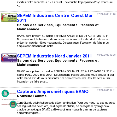
averti si votre séparateur : • a atteint une couche trop épaisse d'hydrocarbure
•...
25/02/2011 11:28
SEPEM Industries Centre-Ouest Mai
2011
Salons des Services, Equipements, Process et
Maintenance
BAMO sera présent au salon SEPEM à ANGERS DU 24 AU 26 MAI 2011
Nous serions trés heureux de vous accueillir sur notre stand afin de vous
présenter nos dernières nouveautés. Ce sera aussi l'occasion de faire plus
ample connaissance de notre...
03/12/2010 12:38
SEPEM Industries Nord Janvier 2011
Salons des Services, Equipements, Process et
Maintenance
BAMO sera présent au salon SEPEM à DOUAI DU 25 AU 27 JANVIER 2011 -
Stand HALL 7000 Bloc 29/2 - Nous serions trés heureux de vous accueillir sur
notre stand afin de vous présenter nos dernières nouveautés. Ce sera aussi
l'occasion de faire plus...
27/09/2010 16:11
Capteurs Ampérométriques BAMO
Nouvelle Gamme
Contrôles de désinfection et de décontamination Pour des mesures optimales et
des régulations de chlore, de dioxyde de chlore, de peroxyde d’hydrogène ou
d’acide peracétique BAMO a développé une nouvelle gamme de capteurs
ampérométriques...