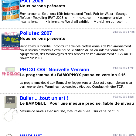
IFAT 2008
Nous serons présents
Environmental Solutions 15th International Trade Fair for Water - Sewage -
Refuse - Recycling IFAT 2008 is • innovative, • comprehensive, •
international, • informative We shall exhibit in Munich on our booth...
21/06/2007 17:55
Pollutec 2007
Nous serons présents
Rendez-vous mondial incontournable des professionnels de l'environnement
Nous serons présents à cette nouvelle édition du salon international des
équipements, des technologies et des services de l'environnement du 27 au 30
Novembre 2007
21/06/2007 17:33
PHOXLOG : Nouvelle Version
Le programme du BAMOPHOX passe en version 2.16
Le programme dédié aux Bamophox logger version 2.xx est disponible dans sa
dernière version. Parmi les nouveautés : Ajout du Conductivimètre TOR
02/04/2007 15:21
Buller ....tout un art !
Le BAMOBUL : Pour une mesure précise, fiable de niveau
Mesure de niveau avec mousse, mesure de niveau sur canal venturi
01/11/2006 23:25