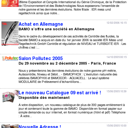
28ème Exposition et Congrès International du Génie Chimique, de la Protection
de l'Environnement et des Biotechnologies Nous exposerons l'ensemble de
notre gamme et les dernières évolutions. Notre filiale : IER mess und
regeltechnik ainsi que notre...
12/02/2006 16:15
Achat en Allemagne
BAMO s’offre une société en Allemagne
Dans le cadre du développement de ces activités de Contrôle des fluides, la
Société BAMO a acquis en date du 1er janvier 2006 la société IER Mess und
Regeltechnik GmbH Contrôle et régulation de NIVEAU et TURBIDITÉ IER : Les
chiffres c’est :...
14/10/2005 00:15
Salon Pollutec 2005
Du 29 novembre au 2 décembre 2005 - Paris, France
Nous y présenterons les dernières évolutions de notre gamme pH-métrie,
Autocontrôle, Niveau et Débit... - BAMOPHOX : L'évolution naturelle des
célèbres BAMOPHIX et BAMOCOR - AQUACELL : Le seul système
MODULAIRE de Prélevement d'échantillons...
15/06/2005 10:39
Le nouveau Catalogue 09 est arrivé !
Disponible dès maintenant
A votre disposition, un nouveau catalogue de plus de 300 pages entièrement à
jour et contenant toute la gamme de BAMO. Disponible en format papier sur
simple demande ou sur internet, en format numérique (html et pdf) Téléphone
: À votre...
15/06/2005 10:00
Nouvelle Adresse !