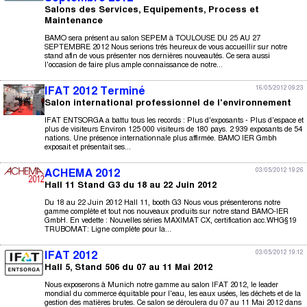
Salons des Services, Equipements, Process et
Maintenance
BAMO sera présent au salon SEPEM à TOULOUSE DU 25 AU 27
SEPTEMBRE 2012 Nous serions trés heureux de vous accueillir sur notre
stand afin de vous présenter nos dernières nouveautés. Ce sera aussi
l'occasion de faire plus ample connaissance de notre...
16/05/2012 09:23
IFAT 2012 Terminé
Salon international professionnel de l'environnement
IFAT ENTSORGA a battu tous les records : Plus d'exposants - Plus d'espace et
plus de visiteurs Environ 125 000 visiteurs de 180 pays. 2 939 exposants de 54
nations. Une présence internationnale plus affirmée. BAMO IER Gmbh
exposait et présentait ses...
03/05/2012 19:26
ACHEMA 2012
Hall 11 Stand G3 du 18 au 22 Juin 2012
Du 18 au 22 Juin 2012 Hall 11, booth G3 Nous vous présenterons notre
gamme complète et tout nos nouveaux produits sur notre stand BAMO-IER
GmbH. En vedette : Nouvelles séries MAXIMAT CX, certification acc.WHG§19
TRUBOMAT: Ligne complète pour la...
03/05/2012 19:12
IFAT 2012
Hall 5, Stand 506 du 07 au 11 Mai 2012
Nous exposerons à Munich notre gamme au salon IFAT 2012, le leader
mondial du commerce équitable pour l'eau, les eaux usées, les déchets et de la
gestion des matières brutes. Ce salon se déroulera du 07 au 11 Mai 2012 dans