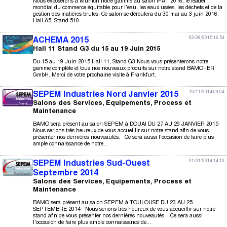
Nous exposerons à Munich notre gamme au salon IFAT 2016, le leader
mondial du commerce équitable pour l'eau, les eaux usées, les déchets et de la
gestion des matières brutes. Ce salon se déroulera du 30 mai au 3 juin 2016.
Hall A5, Stand 510
02/06/2015 16:54
ACHEMA 2015
Hall 11 Stand G3 du 15 au 19 Juin 2015
Du 15 au 19 Juin 2015 Hall 11, Stand G3 Nous vous présenterons notre
gamme complète et tous nos nouveaux produits sur notre stand BAMO-IER
GmbH. Merci de votre prochaine visite à Frankfurt.
19/11/2014 09:04
SEPEM Industries Nord Janvier 2015
Salons des Services, Equipements, Process et
Maintenance
BAMO sera présent au salon SEPEM à DOUAI DU 27 AU 29 JANVIER 2015
Nous serions trés heureux de vous accueillir sur notre stand afin de vous
présenter nos dernières nouveautés. Ce sera aussi l'occasion de faire plus
ample connaissance de notre...
21/01/2014 14:10
SEPEM Industries Sud-Ouest
Septembre 2014
Salons des Services, Equipements, Process et
Maintenance
BAMO sera présent au salon SEPEM à TOULOUSE DU 23 AU 25
SEPTEMBRE 2014 Nous serions trés heureux de vous accueillir sur notre
stand afin de vous présenter nos dernières nouveautés. Ce sera aussi
l'occasion de faire plus ample connaissance de...