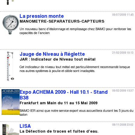
09/07/2009 11:45
La pression monte
MANOMETRE-SEPARATEURS-CAPTEURS
Un nouveau banc d'étalonnage et remplissage chez BAMO pour renforcer les
capacités de l'ancien
21/02/2009 19:13
Jauge de Niveau à Réglette
JAR : Indicateur de Niveau tout métal
Cet indicateur de niveau tout métal est particulièrement recommandé lorsque
nos autres systèmes à poulie et câble sont inadaptés.
09/02/2009 15:37
Expo ACHEMA 2009 - Hall 10.1 - Stand
B38
Frankfurt am Main du 11 au 15 Mai 2009
BAMO IER ainsi que notre service export vous accueillera durant les 5 jours du
salon
08/11/2008 23:02
LISA
La Détection de traces et fuites d'eau.