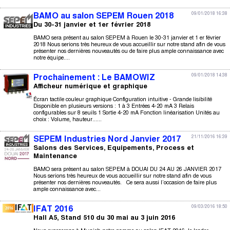
09/01/2018 16:38
BAMO au salon SEPEM Rouen 2018
Du 30-31 janvier et 1er février 2018
BAMO sera présent au salon SEPEM à Rouen le 30-31 janvier et 1 er février
2018 Nous serions très heureux de vous accueillir sur notre stand afin de vous
présenter nos dernières nouveautés ou de faire plus ample connaissance avec
notre équipe....
09/01/2018 14:38
Prochainement : Le BAMOWIZ
Afficheur numérique et graphique
Écran tactile couleur graphique Configuration intuitive - Grande lisibilité
Disponible en plusieurs versions : 1 à 3 Entrées 4-20 mA 3 Relais
configurables sur 8 seuils 1 Sortie 4-20 mA Fonction linéarisation Unités au
choix : Volume, hauteur......
21/11/2016 16:39
SEPEM Industries Nord Janvier 2017
Salons des Services, Equipements, Process et
Maintenance
BAMO sera présent au salon SEPEM à DOUAI DU 24 AU 26 JANVIER 2017
Nous serions très heureux de vous accueillir sur notre stand afin de vous
présenter nos dernières nouveautés. Ce sera aussi l’occasion de faire plus
ample connaissance avec...
09/03/2016 18:50
IFAT 2016
Hall A5, Stand 510 du 30 mai au 3 juin 2016