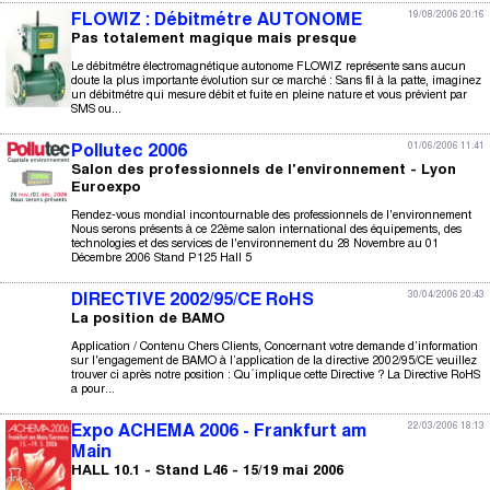
19/08/2006 20:16
FLOWIZ : Débitmétre AUTONOME
Pas totalement magique mais presque
Le débitmétre électromagnétique autonome FLOWIZ représente sans aucun
doute la plus importante évolution sur ce marché : Sans fil à la patte, imaginez
un débitmétre qui mesure débit et fuite en pleine nature et vous prévient par
SMS ou...
01/06/2006 11:41
Pollutec 2006
Salon des professionnels de l'environnement - Lyon
Euroexpo
Rendez-vous mondial incontournable des professionnels de l'environnement
Nous serons présents à ce 22ème salon international des équipements, des
technologies et des services de l'environnement du 28 Novembre au 01
Décembre 2006 Stand P125 Hall 5
30/04/2006 20:43
DIRECTIVE 2002/95/CE RoHS
La position de BAMO
Application / Contenu Chers Clients, Concernant votre demande d’information
sur l'engagement de BAMO à l’application de la directive 2002/95/CE veuillez
trouver ci après notre position : Qu´implique cette Directive ? La Directive RoHS
a pour...
22/03/2006 18:13
Expo ACHEMA 2006 - Frankfurt am
Main
HALL 10.1 - Stand L46 - 15/19 mai 2006