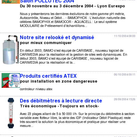
Salon POLLUTEC 2004
Du 30 novembre au 3 décembre 2004 - Lyon Eurexpo
Nous y présenterons les dernières évolutions de notre gamme pH-métrie,
Autocontrôle, Niveau et Débit... - BAMOPHOX : L'évolution naturelle des
célèbres BAMOPHIX et BAMOCOR - AQUACELL : Le seul système
MODULAIRE de Prélevement d'échantillons...
11/10/2004 08:00
Notre site relooké et dynamisé
pour mieux communiquer
En début 2003, BAMO s'est équipé de CARIBASE , nouveau logiciel de
CARIMEDIA pour la réalisation et la gestion de sites web dynamiques. En
début 2003, BAMO s'est équipé de CARIBASE , nouveau logiciel de
CARIMEDIA pour la réalisation et la...
06/10/2004 09:11
Produits certifiés ATEX
pour installation en zone dangereuse
controleur niveau atex
28/09/2004 15:26
Des débitmètres à lecture directe
Très économique -Toujours en stock-
Avec 23 plages allant de 5 à 50 000 l/h. Sur le principe du débitmètre à section
variable avec flotteur libre, la série des IDP (Indicateur Débit Plastique) reste
très souvent la solution la plus économique et pratique pour réaliser une
mesure...