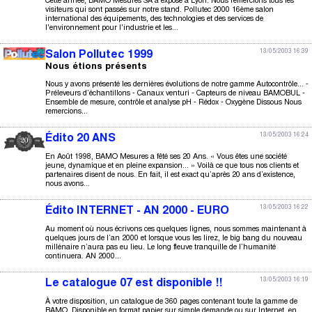
Cette année, BAMO Mesures SA a exposé à Lyon. Nous remercions tous les
visiteurs qui sont passés sur notre stand. Pollutec 2000 16ème salon
international des équipements, des technologies et des services de
l'environnement pour l'industrie et les...
13/05/2003 16:39
Salon Pollutec 1999
Nous étions présents
Nous y avons présenté les dernières évolutions de notre gamme Autocontrôle... -
Préleveurs d’échantillons - Canaux venturi - Capteurs de niveau BAMOBUL -
Ensemble de mesure, contrôle et analyse pH - Rédox - Oxygène Dissous Nous
remercions...
13/05/2003 16:24
Édito 20 ANS
En Août 1998, BAMO Mesures a fêté ses 20 Ans. « Vous êtes une société
jeune, dynamique et en pleine expansion... » Voilà ce que tous nos clients et
partenaires disent de nous. En fait, il est exact qu’après 20 ans d’existence,
nous avons...
13/05/2003 16:22
Édito INTERNET - AN 2000 - EURO
Au moment où nous écrivons ces quelques lignes, nous sommes maintenant à
quelques jours de l’an 2000 et lorsque vous les lirez, le big bang du nouveau
millénaire n’aura pas eu lieu. Le long fleuve tranquille de l’humanité
continuera. AN 2000...
13/05/2003 16:19
Le catalogue 07 est disponible !!
À votre disposition, un catalogue de 360 pages contenant toute la gamme de
BAMO. Disponible en format papier sur simple demande ou sur Internet, en