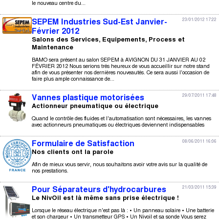
le nouveau centre du...
23/01/2012 17:22
SEPEM Industries Sud-Est Janvier-
Février 2012
Salons des Services, Equipements, Process et
Maintenance
BAMO sera présent au salon SEPEM à AVIGNON DU 31 JANVIER AU 02
FÉVRIER 2012 Nous serions trés heureux de vous accueillir sur notre stand
afin de vous présenter nos dernières nouveautés. Ce sera aussi l'occasion de
faire plus ample connaissance de...
29/07/2011 17:48
Vannes plastique motorisées
Actionneur pneumatique ou électrique
Quand le contrôle des fluides et l'automatisation sont nécessaires, les vannes
avec actionneurs pneumatiques ou électriques deviennent indispensables
08/06/2011 16:06
Formulaire de Satisfaction
Nos clients ont la parole
Afin de mieux vous servir, nous souhaitons avoir votre avis sur la qualité de
nos prestations.
21/03/2011 15:39
Pour Séparateurs d'hydrocarbures
Le NivOil est là même sans prise électrique !
Lorsque le réseau électrique n'est pas là : • Un panneau solaire • Une batterie
et son chargeur • Un transmetteur GPS • Un Nivoil et sa sonde Vous serez