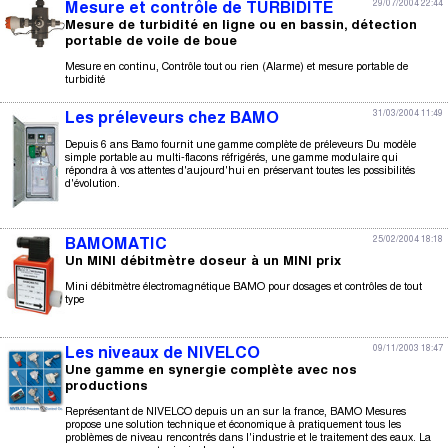
29/07/2004 22:44
Mesure et contrôle de TURBIDITE
Mesure de turbidité en ligne ou en bassin, détection
portable de voile de boue
Mesure en continu, Contrôle tout ou rien (Alarme) et mesure portable de
turbidité
31/03/2004 11:49
Les préleveurs chez BAMO
Depuis 6 ans Bamo fournit une gamme complète de préleveurs Du modèle
simple portable au multi-flacons réfrigérés, une gamme modulaire qui
répondra à vos attentes d'aujourd'hui en préservant toutes les possibilités
d'évolution.
25/02/2004 18:18
BAMOMATIC
Un MINI débitmètre doseur à un MINI prix
Mini débitmètre électromagnétique BAMO pour dosages et contrôles de tout
type
09/11/2003 18:47
Les niveaux de NIVELCO
Une gamme en synergie complète avec nos
productions
Représentant de NIVELCO depuis un an sur la france, BAMO Mesures
propose une solution technique et économique à pratiquement tous les
problèmes de niveau rencontrés dans l'industrie et le traitement des eaux. La