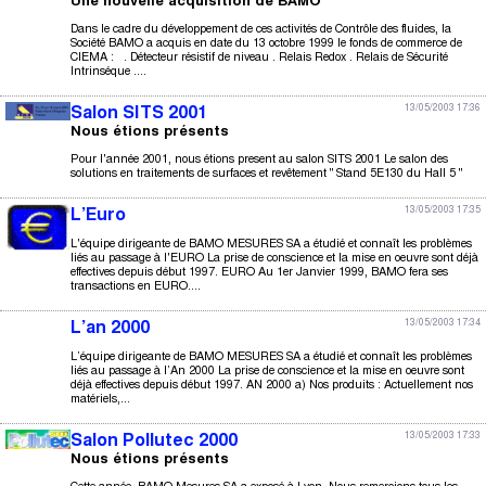
Une nouvelle acquisition de BAMO
Dans le cadre du développement de ces activités de Contrôle des fluides, la
Société BAMO a acquis en date du 13 octobre 1999 le fonds de commerce de
CIEMA : . Détecteur résistif de niveau . Relais Redox . Relais de Sécurité
Intrinséque ....
13/05/2003 17:36
Salon SITS 2001
Nous étions présents
Pour l'année 2001, nous étions present au salon SITS 2001 Le salon des
solutions en traitements de surfaces et revêtement " Stand 5E130 du Hall 5 "
13/05/2003 17:35
L’Euro
L'équipe dirigeante de BAMO MESURES SA a étudié et connaît les problèmes
liés au passage à l'EURO La prise de conscience et la mise en oeuvre sont déjà
effectives depuis début 1997. EURO Au 1er Janvier 1999, BAMO fera ses
transactions en EURO....
13/05/2003 17:34
L’an 2000
L’équipe dirigeante de BAMO MESURES SA a étudié et connaît les problèmes
liés au passage à l’An 2000 La prise de conscience et la mise en oeuvre sont
déjà effectives depuis début 1997. AN 2000 a) Nos produits : Actuellement nos
matériels,...
13/05/2003 17:33
Salon Pollutec 2000
Nous étions présents