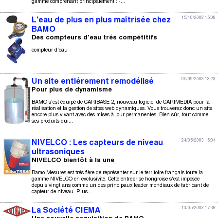
gamme comprenant principalement : -...
15/10/2003 15:08
L'eau de plus en plus maîtrisée chez
BAMO
Des compteurs d'eau trés compétitifs
compteur d'eau
05/09/2003 13:23
Un site entiérement remodélisé
Pour plus de dynamisme
BAMO s'est équipé de CARIBASE 2, nouveau logiciel de CARIMEDIA pour la
réalisation et la gestion de sites web dynamiques. Vous trouverez donc un site
encore plus vivant avec des mises à jour permanentes. Bien sûr, tout comme
ses produits qui...
24/05/2003 15:04
NIVELCO : Les capteurs de niveau
ultrasoniques
NIVELCO bientôt à la une
Bamo Mesures est trés fière de représenter sur le territoire français toute la
gamme NIVELCO en exclusivité. Cette entreprise hongroise s'est imposée
depuis vingt ans comme un des principaux leader mondiaux de fabricant de
capteur de niveau. Plus...
13/05/2003 17:36
La Société CIEMA