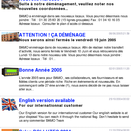
Suite à notre déménagement, veuillez noter nos
nouvelles coordonnées...
BAMO a enménagé dans ses nouveaux locaux. Vous pourrez désormais nous
joindre : Tél. : 01 30 25 83 20 (15 lignes groupées) Fax : 01 34 10 16 05
Adresse locaux : Consulter le plan d’accès ci-dessous
08/06/2005 21:59
ATTENTION ! ÇA DÉMÉNAGE
Nous serons ainsi fermés le vendredi 10 juin 2005
BAMO enménage dans de nouveaux locaux. Afin de réaliser notre transfert
d'activité, nous serons fermés le Vendredi 10 Juin et vous retrouverons dés
Lundi 13 dans notre nouveau site. Vous pourrez désormais nous joindre :
Adresse locaux : Tél : 01...
02/01/2005 11:20
Bonne Année 2005
L'année 2005 sera pour BAMO , ses collaborateurs, ses fournisseurs et ses
fidèles clients une période riche. Riche en événements et nouveautés. En
commençant cette 27 éme année (!!), nous avons décidé de ne pas nous laisser
aller aux...
25/10/2004 00:02
English version available
For our internationnal customer
Our English version for our internationnal customer Our english website is at
your disposal You can reach it through the national flag. Don't hesitate to send
us any commentar BAMO Team
11/10/2004 08:00