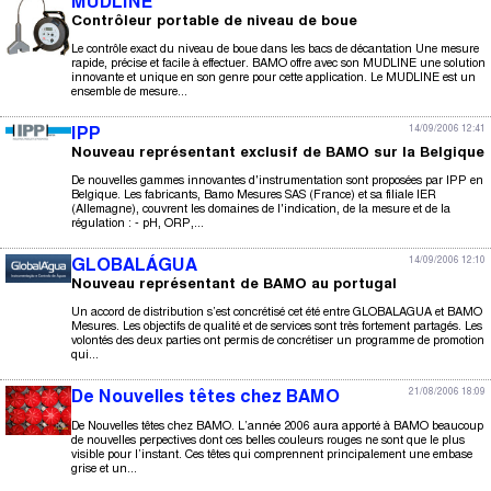
MUDLINE
Contrôleur portable de niveau de boue
Le contrôle exact du niveau de boue dans les bacs de décantation Une mesure
rapide, précise et facile à effectuer. BAMO offre avec son MUDLINE une solution
innovante et unique en son genre pour cette application. Le MUDLINE est un
ensemble de mesure...
14/09/2006 12:41
IPP
Nouveau représentant exclusif de BAMO sur la Belgique
De nouvelles gammes innovantes d'instrumentation sont proposées par IPP en
Belgique. Les fabricants, Bamo Mesures SAS (France) et sa filiale IER
(Allemagne), couvrent les domaines de l'indication, de la mesure et de la
régulation : - pH, ORP,...
14/09/2006 12:10
GLOBALÁGUA
Nouveau représentant de BAMO au portugal
Un accord de distribution s’est concrétisé cet été entre GLOBALAGUA et BAMO
Mesures. Les objectifs de qualité et de services sont très fortement partagés. Les
volontés des deux parties ont permis de concrétiser un programme de promotion
qui...
21/08/2006 18:09
De Nouvelles têtes chez BAMO
De Nouvelles têtes chez BAMO. L’année 2006 aura apporté à BAMO beaucoup
de nouvelles perpectives dont ces belles couleurs rouges ne sont que le plus
visible pour l’instant. Ces têtes qui comprennent principalement une embase
grise et un...