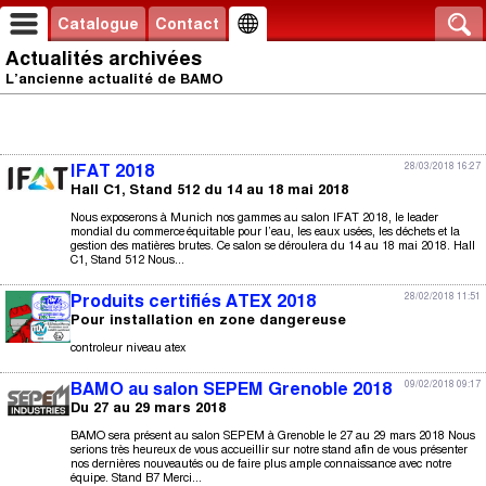
Catalogue
Contact
Actualités archivées
L’ancienne actualité de BAMO
28/03/2018 16:27
IFAT 2018
Hall C1, Stand 512 du 14 au 18 mai 2018
Nous exposerons à Munich nos gammes au salon IFAT 2018, le leader
mondial du commerce équitable pour l’eau, les eaux usées, les déchets et la
gestion des matières brutes. Ce salon se déroulera du 14 au 18 mai 2018. Hall
C1, Stand 512 Nous...
28/02/2018 11:51
Produits certifiés ATEX 2018
Pour installation en zone dangereuse
controleur niveau atex
09/02/2018 09:17
BAMO au salon SEPEM Grenoble 2018
Du 27 au 29 mars 2018
BAMO sera présent au salon SEPEM à Grenoble le 27 au 29 mars 2018 Nous
serions très heureux de vous accueillir sur notre stand afin de vous présenter
nos dernières nouveautés ou de faire plus ample connaissance avec notre
équipe. Stand B7 Merci...