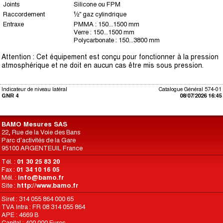
Joints
Silicone ou FPM
Raccordement
½" gaz cylindrique
Entraxe
PMMA : 150...1500 mm
Verre : 150...1500 mm
Polycarbonate : 150...3800 mm
Attention : Cet équipement est conçu pour fonctionner à la pression
atmosphérique et ne doit en aucun cas être mis sous pression.
Indicateur de niveau latéral
Catalogue Général 574-01
GNR 4
08/07/2026 16:45
BAMO Mesures SAS
22, Rue de la Voie des Bans
Parc d'activités de la Gare
95100 ARGENTEUIL France
Tél. :
01 30 25 83 20
Fax :
01 34 10 16 05
Mél. :
info@bamo.fr
Site :
http://www.bamo.fr
Siret : 314 055 864 000 65
TVA Intra : FR 08 314 055 864
APE : 4669 B
Capital : 400 000 Euros