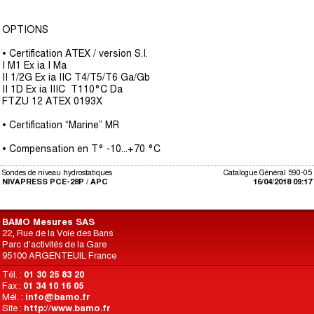
OPTIONS
• Certification ATEX / version S.I.
I M1 Ex ia I Ma
II 1/2G Ex ia IIC T4/T5/T6 Ga/Gb
II 1D Ex ia IIIC T110°C Da
FTZU 12 ATEX 0193X
• Certification “Marine” MR
• Compensation en T° -10...+70 °C
Sondes de niveau hydrostatiques
Catalogue Général 590-05
NIVAPRESS PCE-28P / APC
16/04/2018 09:17
BAMO Mesures SAS
22, Rue de la Voie des Bans
Parc d'activités de la Gare
95100 ARGENTEUIL France
Tél. :
01 30 25 83 20
Fax :
01 34 10 16 05
Mél. :
info@bamo.fr
Site :
http://www.bamo.fr