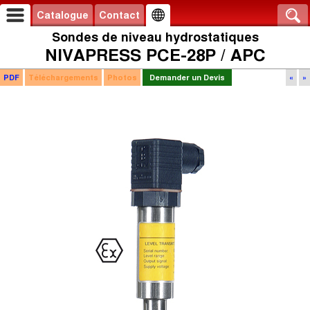
Catalogue
Contact
Sondes de niveau hydrostatiques
NIVAPRESS PCE-28P / APC
PDF
Téléchargements
Photos
Demander un Devis
«
»