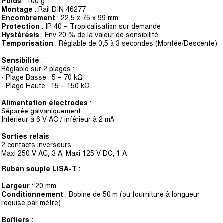
Poids
: 100 g
Montage
: Rail DIN 46277
Encombrement
: 22,5 x 75 x 99 mm
Protection
: IP 40 – Tropicalisation sur demande
Hystérésis
: Env 20 % de la valeur de sensibilité
Temporisation
: Réglable de 0,5 à 3 secondes (Montée/Descente)
Sensibilité
:
Réglable sur 2 plages :
- Plage Basse : 5 – 70 kΩ
- Plage Haute : 15 – 150 kΩ
Alimentation électrodes
:
Séparée galvaniquement
Inférieur à 6 V AC / inférieur à 2 mA
Sorties relais
:
2 contacts inverseurs
Maxi 250 V AC, 3 A; Maxi 125 V DC, 1 A
Ruban souple LISA-T :
Largeur
: 20 mm
Conditionnement
: Bobine de 50 m (ou fourniture à longueur
requise par mètre)
Boîtiers :