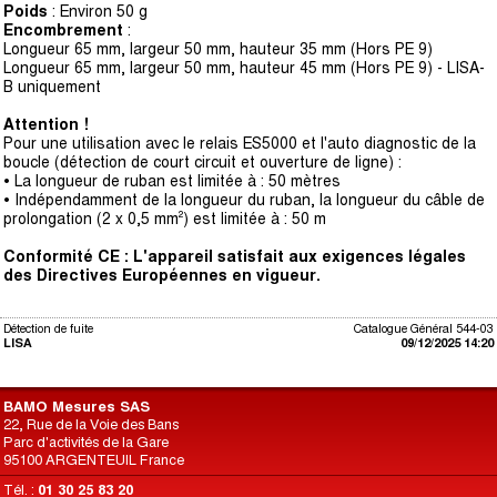
Poids
: Environ 50 g
Encombrement
:
Longueur 65 mm, largeur 50 mm, hauteur 35 mm (Hors PE 9)
Longueur 65 mm, largeur 50 mm, hauteur 45 mm (Hors PE 9) - LISA-
B uniquement
Attention !
Pour une utilisation avec le relais ES5000 et l'auto diagnostic de la
boucle (détection de court circuit et ouverture de ligne) :
• La longueur de ruban est limitée à : 50 mètres
• Indépendamment de la longueur du ruban, la longueur du câble de
prolongation (2 x 0,5 mm²) est limitée à : 50 m
Conformité CE : L'appareil satisfait aux exigences légales
des Directives Européennes en vigueur.
Détection de fuite
Catalogue Général 544-03
LISA
09/12/2025 14:20
BAMO Mesures SAS
22, Rue de la Voie des Bans
Parc d'activités de la Gare
95100 ARGENTEUIL France
Tél. :
01 30 25 83 20