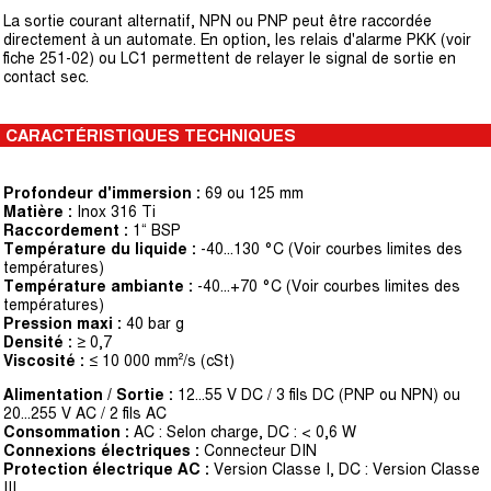
La sortie courant alternatif, NPN ou PNP peut être raccordée
directement à un automate. En option, les relais d'alarme PKK (voir
fiche 251-02) ou LC1 permettent de relayer le signal de sortie en
contact sec.
CARACTÉRISTIQUES TECHNIQUES
Profondeur d'immersion :
69 ou 125 mm
Matière :
Inox 316 Ti
Raccordement :
1“ BSP
Température du liquide :
-40…130 °C (Voir courbes limites des
températures)
Température ambiante :
-40...+70 °C (Voir courbes limites des
températures)
Pression maxi :
40 bar g
Densité :
≥ 0,7
Viscosité :
≤ 10 000 mm²/s (cSt)
Alimentation / Sortie :
12...55 V DC / 3 fils DC (PNP ou NPN) ou
20...255 V AC / 2 fils AC
Consommation :
AC : Selon charge, DC : < 0,6 W
Connexions électriques :
Connecteur DIN
Protection électrique AC :
Version Classe I, DC : Version Classe
III