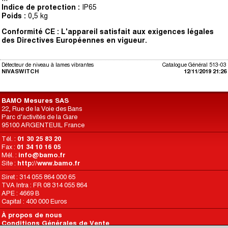
Indice de protection :
IP65
Poids :
0,5 kg
Conformité CE : L'appareil satisfait aux exigences légales
des Directives
Européennes en vigueur.
Détecteur de niveau à lames vibrantes
Catalogue Général 513-03
NIVASWITCH
12/11/2019 21:26
BAMO Mesures SAS
22, Rue de la Voie des Bans
Parc d'activités de la Gare
95100 ARGENTEUIL France
Tél. :
01 30 25 83 20
Fax :
01 34 10 16 05
Mél. :
info@bamo.fr
Site :
http://www.bamo.fr
Siret : 314 055 864 000 65
TVA Intra : FR 08 314 055 864
APE : 4669 B
Capital : 400 000 Euros
À propos de nous
Conditions Générales de Vente