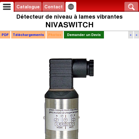
Catalogue
Contact
Détecteur de niveau à lames vibrantes
NIVASWITCH
PDF
Téléchargements
Photos
Demander un Devis
«
»