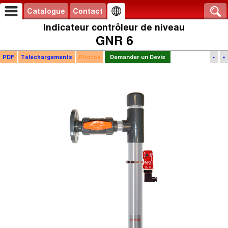
Catalogue
Contact
Indicateur contrôleur de niveau
GNR 6
PDF
Téléchargements
Photos
Demander un Devis
«
»