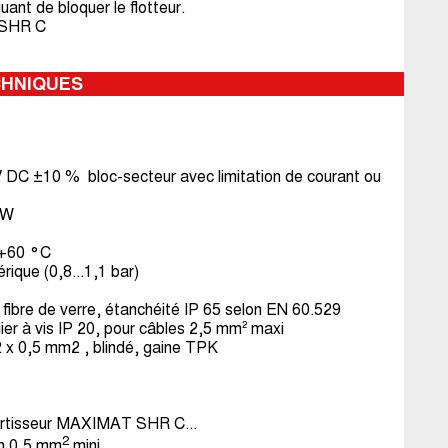
ant de bloquer le flotteur.
e SHR C
CHNIQUES
 DC ±10 % bloc-secteur avec limitation de courant ou
 W
.+60 °C
ique (0,8...1,1 bar)
fibre de verre, étanchéité IP 65 selon EN 60.529
er à vis IP 20, pour câbles 2,5 mm² maxi
2 x 0,5 mm2 , blindé, gaine TPK
rtisseur MAXIMAT SHR C...
2
on 0,5 mm
mini