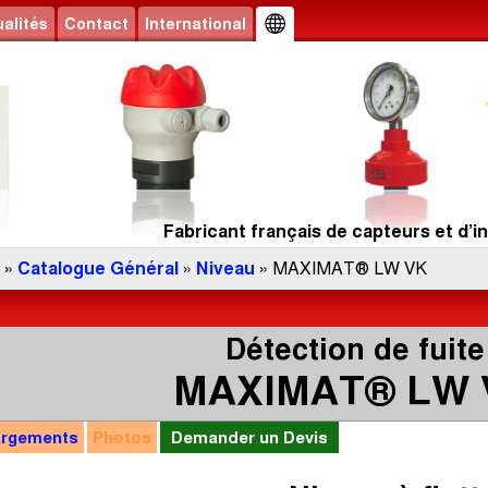
alités
Contact
International
Fabricant français de capteurs et d’in
»
Catalogue Général
»
Niveau
» MAXIMAT® LW VK
Détection de fuite
MAXIMAT® LW 
argements
Photos
Demander un Devis