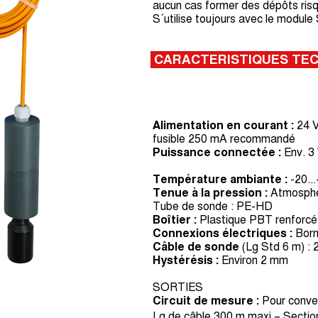
aucun cas former des dépôts risqu
S´utilise toujours avec le modul
CARACTERISTIQUES TE
Alimentation en courant :
24 V
fusible 250 mA recommandé
Puissance connectée :
Env. 3
Température ambiante :
-20..
Tenue à la pression :
Atmosphér
Tube de sonde : PE-HD
Boîtier :
Plastique PBT renforcé 
Connexions électriques :
Borni
Câble de sonde
(Lg Std 6 m) : 
Hystérésis :
Environ 2 mm
SORTIES
Circuit de mesure :
Pour conve
Lg de câble 300 m maxi – Secti