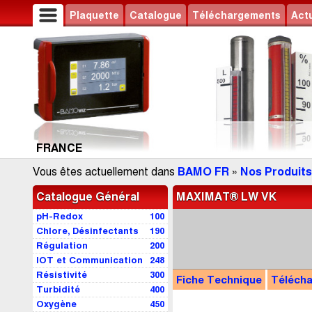
Plaquette
Catalogue
Téléchargements
Actu
FRANCE
Vous êtes actuellement dans
BAMO FR
»
Nos Produits
Catalogue Général
MAXIMAT® LW VK
pH-Redox
100
Chlore, Désinfectants
190
Régulation
200
IOT et Communication
248
Résistivité
300
Fiche Technique
Téléch
Turbidité
400
Oxygène
450