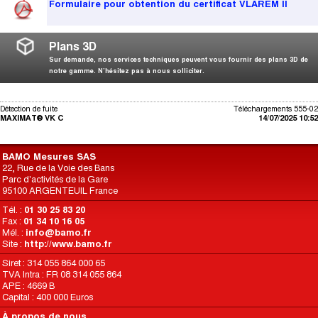
Formulaire pour obtention du certificat VLAREM II
Plans 3D
Sur demande, nos services techniques peuvent vous fournir des plans 3D de
notre gamme. N’hésitez pas à nous solliciter.
Détection de fuite
Téléchargements 555-02
MAXIMAT® VK C
14/07/2025 10:52
BAMO Mesures SAS
22, Rue de la Voie des Bans
Parc d'activités de la Gare
95100 ARGENTEUIL France
Tél. :
01 30 25 83 20
Fax :
01 34 10 16 05
Mél. :
info@bamo.fr
Site :
http://www.bamo.fr
Siret : 314 055 864 000 65
TVA Intra : FR 08 314 055 864
APE : 4669 B
Capital : 400 000 Euros
À propos de nous