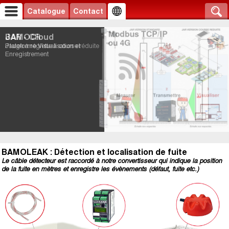
Catalogue
Contact
JAR - CR
BAMOCloud
Jauge à réglette à course réduite
Plateforme Visualisation et
Enregistrement
BAMOLEAK : Détection et localisation de fuite
Le câble détecteur est raccordé à notre convertisseur qui indique la position
de la fuite en mètres et enregistre les évènements (défaut, fuite etc.)