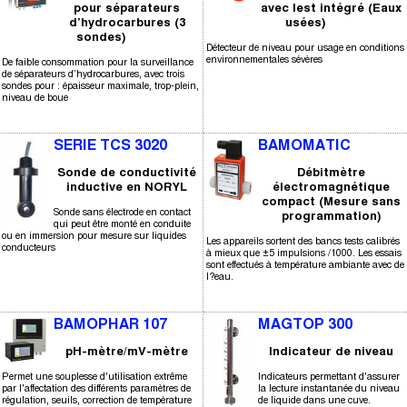
pour séparateurs
avec lest intégré (Eaux
d’hydrocarbures (3
usées)
sondes)
Détecteur de niveau pour usage en conditions
environnementales sévères
De faible consommation pour la surveillance
de séparateurs d’hydrocarbures, avec trois
sondes pour : épaisseur maximale, trop-plein,
niveau de boue
SERIE TCS 3020
BAMOMATIC
Sonde de conductivité
Débitmètre
inductive en NORYL
électromagnétique
compact (Mesure sans
Sonde sans électrode en contact
programmation)
qui peut être monté en conduite
ou en immersion pour mesure sur liquides
Les appareils sortent des bancs tests calibrés
conducteurs
à mieux que ±5 impulsions /1000. Les essais
sont effectués à température ambiante avec de
l?eau.
BAMOPHAR 107
MAGTOP 300
pH-mètre/mV-mètre
Indicateur de niveau
Permet une souplesse d'utilisation extrême
Indicateurs permettant d'assurer
par l'affectation des différents paramètres de
la lecture instantanée du niveau
régulation, seuils, correction de température
de liquide dans une cuve.