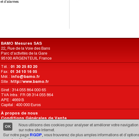
et d'alarmes
BAMO Mesures SAS
22, Rue de la Voie des Bans
Parc d'activités de la Gare
95100 ARGENTEUIL France
Tél. :
01 30 25 83 20
Fax :
01 34 10 16 05
Mél. :
info@bamo.fr
Site :
http://www.bamo.fr
Siret : 314 055 864 000 65
TVA Intra : FR 08 314 055 864
APE : 4669 B
Capital : 400 000 Euros
À propos de nous
Conditions Générales de Vente
Conditions d’Utilisation du Site
Nous utilisons des cookies pour analyser et améliorer votre navigation
OK
RGPD
sur notre site Internet.
Sur notre page
RGDP
, vous trouverez de plus amples informations et d’option
Une réalisation de
CARIMEDIA
depuis 1998