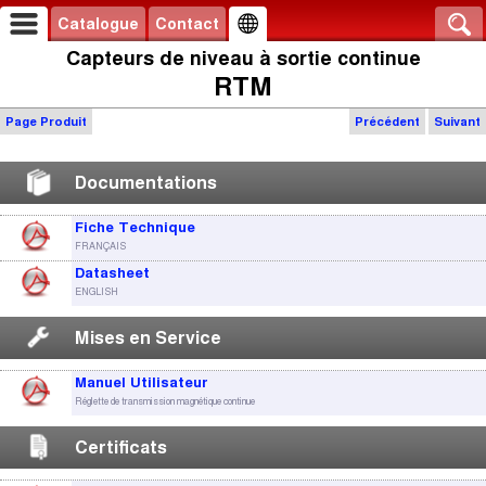
Catalogue
Contact
Capteurs de niveau à sortie continue
RTM
Page Produit
Précédent
Suivant
Documentations
Fiche Technique
FRANÇAIS
Datasheet
ENGLISH
Mises en Service
Manuel Utilisateur
Réglette de transmission magnétique continue
Certificats