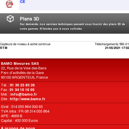
CE
Plans 3D
Sur demande, nos services techniques peuvent vous fournir des plans 3D de
notre gamme. N’hésitez pas à nous solliciter.
Capteurs de niveau à sortie continue
Téléchargements 586-01
RTM
21/05/2021 17:02
BAMO Mesures SAS
22, Rue de la Voie des Bans
Parc d'activités de la Gare
95100 ARGENTEUIL France
Tél. :
01 30 25 83 20
Fax :
01 34 10 16 05
Mél. :
info@bamo.fr
Site :
http://www.bamo.fr
Siret : 314 055 864 000 65
TVA Intra : FR 08 314 055 864
APE : 4669 B
Capital : 400 000 Euros
À propos de nous