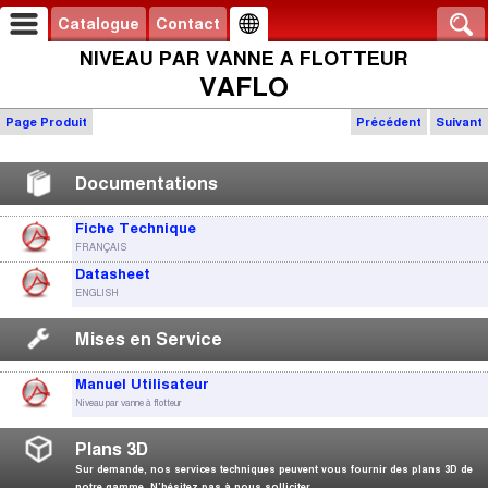
Catalogue
Contact
NIVEAU PAR VANNE A FLOTTEUR
VAFLO
Page Produit
Précédent
Suivant
Documentations
Fiche Technique
FRANÇAIS
Datasheet
ENGLISH
Mises en Service
Manuel Utilisateur
Niveau par vanne à flotteur
Plans 3D
Sur demande, nos services techniques peuvent vous fournir des plans 3D de
notre gamme. N’hésitez pas à nous solliciter.