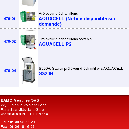
Préleveur d'échantillons
AQUACELL (Notice disponible sur
476-01
demande)
Préleveur d'échantillons portable
476-02
AQUACELL P2
S320H, Station préléveur d’échantillons AQUACELL
476-04
S320H
BAMO Mesures SAS
22, Rue de la Voie des Bans
Parc d'activités de la Gare
95100 ARGENTEUIL France
Tél. :
01 30 25 83 20
Fax :
01 34 10 16 05