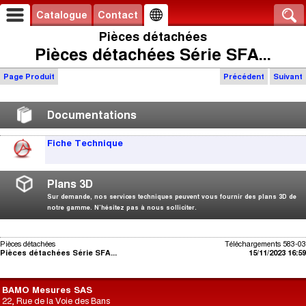
Catalogue
Contact
Pièces détachées
Pièces détachées Série SFA...
Page Produit
Précédent
Suivant
Documentations
Fiche Technique
Plans 3D
Sur demande, nos services techniques peuvent vous fournir des plans 3D de
notre gamme. N’hésitez pas à nous solliciter.
Pièces détachées
Téléchargements 583-03
Pièces détachées Série SFA...
15/11/2023 16:59
BAMO Mesures SAS
22, Rue de la Voie des Bans