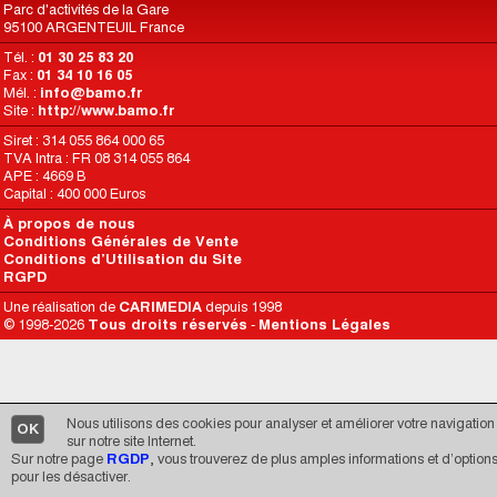
Parc d'activités de la Gare
95100 ARGENTEUIL France
Tél. :
01 30 25 83 20
Fax :
01 34 10 16 05
Mél. :
info@bamo.fr
Site :
http://www.bamo.fr
Siret : 314 055 864 000 65
TVA Intra : FR 08 314 055 864
APE : 4669 B
Capital : 400 000 Euros
À propos de nous
Conditions Générales de Vente
Conditions d’Utilisation du Site
RGPD
Une réalisation de
CARIMEDIA
depuis 1998
© 1998-2026
Tous droits réservés
-
Mentions Légales
Nous utilisons des cookies pour analyser et améliorer votre navigation
OK
sur notre site Internet.
Sur notre page
RGDP
, vous trouverez de plus amples informations et d’option
pour les désactiver.