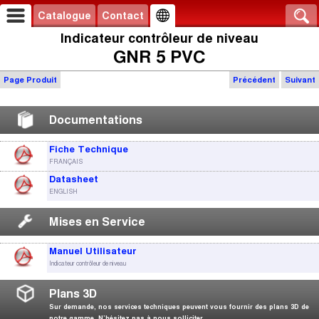
Catalogue
Contact
Indicateur contrôleur de niveau
GNR 5 PVC
Page Produit
Précédent
Suivant
Documentations
Fiche Technique
FRANÇAIS
Datasheet
ENGLISH
Mises en Service
Manuel Utilisateur
Indicateur contrôleur de niveau
Plans 3D
Sur demande, nos services techniques peuvent vous fournir des plans 3D de
notre gamme. N’hésitez pas à nous solliciter.