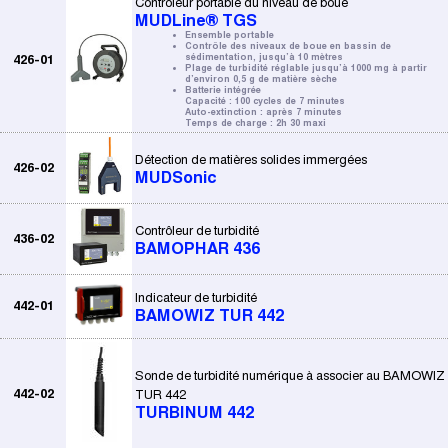
Contrôleur portable du niveau de boue
MUDLine® TGS
Ensemble portable
Contrôle des niveaux de boue en bassin de
426-01
sédimentation, jusqu’à 10 mètres
Plage de turbidité réglable jusqu’à 1000 mg à partir
d’environ 0,5 g de matière sèche
Batterie intégrée
Capacité : 100 cycles de 7 minutes
Auto-extinction : après 7 minutes
Temps de charge : 2h 30 maxi
Détection de matières solides immergées
426-02
MUDSonic
Contrôleur de turbidité
436-02
BAMOPHAR 436
Indicateur de turbidité
442-01
BAMOWIZ TUR 442
Sonde de turbidité numérique à associer au BAMOWIZ
442-02
TUR 442
TURBINUM 442