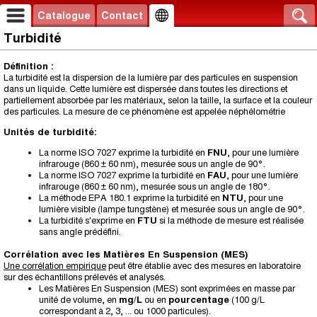
Catalogue
Contact
Turbidité
Définition :
La turbidité est la dispersion de la lumière par des particules en suspension
dans un liquide. Cette lumière est dispersée dans toutes les directions et
partiellement absorbée par les matériaux, selon la taille, la surface et la couleur
des particules. La mesure de ce phénomène est appelée néphélométrie
Unités de turbidité:
La norme ISO 7027 exprime la turbidité en
FNU
, pour une lumière
infrarouge (860 ± 60 nm), mesurée sous un angle de 90°.
La norme ISO 7027 exprime la turbidité en
FAU
, pour une lumière
infrarouge (860 ± 60 nm), mesurée sous un angle de 180°.
La méthode EPA 180.1 exprime la turbidité en
NTU
, pour une
lumière visible (lampe tungstène) et mesurée sous un angle de 90°.
La turbidité s'exprime en
FTU
si la méthode de mesure est réalisée
sans angle prédéfini.
Corrélation avec les Matières En Suspension (MES)
Une corrélation empirique
peut être établie avec des mesures en laboratoire
sur des échantillons prélevés et analysés.
Les Matières En Suspension (MES) sont exprimées en masse par
unité de volume, en
mg/L
ou en
pourcentage
(100 g/L
correspondant à 2, 3, ... ou 1000 particules).