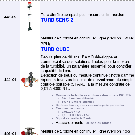
Turbidimètre compact pour mesure en immersion
443-02
TURBISENS 2
Mesure de turbidité en continu en ligne (Version PVC et
PPH)
TURBICUBE
Depuis plus de 40 ans, BAMO développe et
commercialise des solutions fiables pour la mesure
de la turbidité, un paramètre essentiel pour contrôler
la qualité de l’eau.
Détection de seuil ou mesure continue : notre gamme
444-01
répond à tous vos besoins de surveillance, du simple
contrôle portable (SPANC) à la mesure continue de
0,01 à 4000 NTU.
Mesure de turbidité en continu selon norme ISO 7027
90° : Lumière diffractée
180° : lumière atténuée
Surfaces lisses, sans accrochage de particules
Étendues de mesure :
0,01...20 FNU
0,1...1000 FNU / FAU
Signal de sortie 4-20 mA
Raccordements :
Unions ou brides
Mesure de turbidité en continu en ligne (Version Inox)
446-01