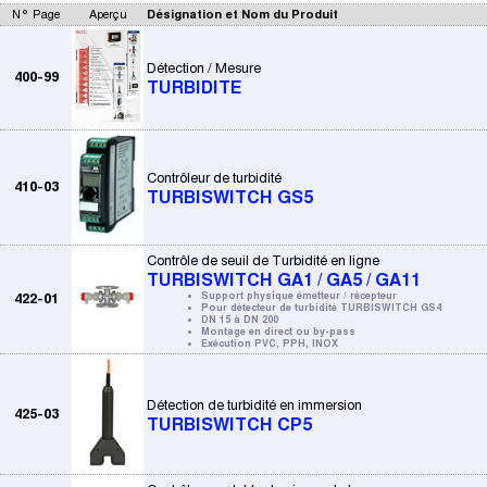
N° Page
Aperçu
Désignation et Nom du Produit
Détection / Mesure
400-99
TURBIDITE
Contrôleur de turbidité
410-03
TURBISWITCH GS5
Contrôle de seuil de Turbidité en ligne
TURBISWITCH GA1 / GA5 / GA11
422-01
Support physique émetteur / récepteur
Pour détecteur de turbidité TURBISWITCH GS4
DN 15 à DN 200
Montage en direct ou by-pass
Exécution PVC, PPH, INOX
Détection de turbidité en immersion
425-03
TURBISWITCH CP5