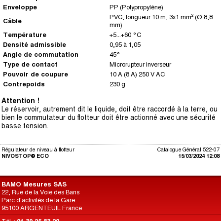
Enveloppe
PP (Polypropylène)
PVC, longueur 10 m, 3x1 mm² (Ø 8,8
Câble
mm)
Température
+5...+60 °C
Densité admissible
0,95 à 1,05
Angle de commutation
45°
Type de contact
Microrupteur inverseur
Pouvoir de coupure
10 A (8 A) 250 V AC
Contrepoids
230 g
Attention !
Le réservoir, autrement dit le liquide, doit être raccordé à la terre, ou
bien le commutateur du flotteur doit être actionné avec une sécurité
basse tension.
Régulateur de niveau à flotteur
Catalogue Général 522-07
NIVOSTOP® ECO
15/03/2024 12:08
BAMO Mesures SAS
22, Rue de la Voie des Bans
Parc d'activités de la Gare
95100 ARGENTEUIL France