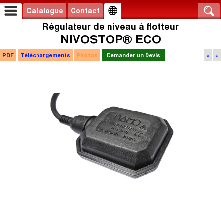
Catalogue
Contact
Régulateur de niveau à flotteur
NIVOSTOP® ECO
PDF
Téléchargements
Photos
Demander un Devis
«
»