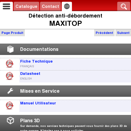
Catalogue
Contact
Détection anti-débordement
MAXITOP
Page Produit
Précédent
Suivant
Documentations
Fiche Technique
FRANÇAIS
Datasheet
ENGLISH
Mises en Service
Manuel Utilisateur
Plans 3D
Sur demande, nos services techniques peuvent vous fournir des plans 3D de
notre gamme. N’hésitez pas à nous solliciter.