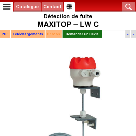
Catalogue
Contact
Détection de fuite
MAXITOP – LW C
PDF
Téléchargements
Photos
Demander un Devis
«
»