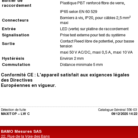
Boîtier de
Plastique PBT renforcé fibre de verre,
raccordement
IP65 selon EN 60 529
Borniers à vis, IP20, pour câbles 2,5 mm²
Connecteurs
maxi
Entrée
LED (verte) sur platine de raccordement
Signalisation
Prise test externe pour test du système
Contact Reed libre de potentiel, pour basse
Sortie
tension
maxi 50 V AC/DC, maxi 0,5 A, maxi 10 VA
Hystérésis
Environ 2 mm
Commutation
Distance minimale 5 mm
Conformité CE : L'appareil satisfait aux exigences légales
des Directives
Européennes en vigueur.
Détection de fuite
Catalogue Général 556-03
MAXITOP – LW C
09/12/2025 14:22
BAMO Mesures SAS
22, Rue de la Voie des Bans