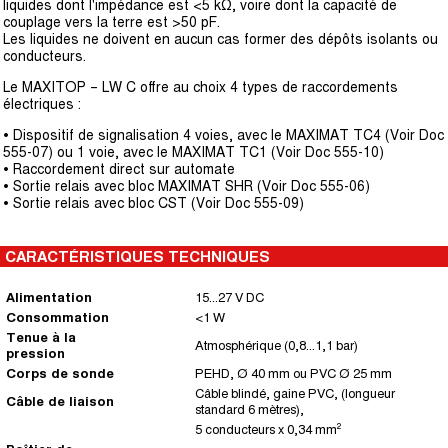
liquides dont l'impédance est <5 kΩ, voire dont la capacité de
couplage vers la terre est >50 pF.
Les liquides ne doivent en aucun cas former des dépôts isolants ou
conducteurs.
Le MAXITOP – LW C offre au choix 4 types de raccordements
électriques :
• Dispositif de signalisation 4 voies, avec le MAXIMAT TC4 (Voir Doc
555-07) ou 1 voie, avec le MAXIMAT TC1 (Voir Doc 555-10)
• Raccordement direct sur automate
• Sortie relais avec bloc MAXIMAT SHR (Voir Doc 555-06)
• Sortie relais avec bloc CST (Voir Doc 555-09)
CARACTÉRISTIQUES TECHNIQUES
Alimentation
15...27 V DC
Consommation
<1 W
Tenue à la
Atmosphérique (0,8...1,1 bar)
pression
Corps de sonde
PEHD, Ø 40 mm ou PVC Ø 25 mm
Câble blindé, gaine PVC, (longueur
Câble de liaison
standard 6 mètres),
5 conducteurs x 0,34 mm²