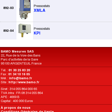
Pressostats
892-03
XMLA
Pressostats
892-04
KPI
BAMO Mesures SAS
22, Rue de la Voie des Bans
Parc d'activités de la Gare
95100 ARGENTEUIL France
Tél. :
01 30 25 83 20
Fax :
01 34 10 16 05
Mél. :
info@bamo.fr
Site :
http://www.bamo.fr
Siret : 314 055 864 000 65
TVA Intra : FR 08 314 055 864
APE : 4669 B
Capital : 400 000 Euros
À propos de nous
Conditions Générales de Vente