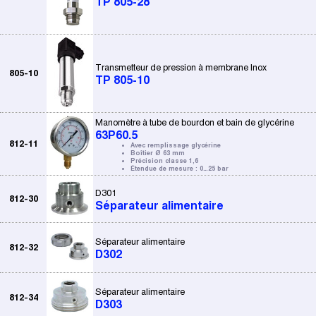
TP 805-28
Transmetteur de pression à membrane Inox
805-10
TP 805-10
Manomètre à tube de bourdon et bain de glycérine
63P60.5
812-11
Avec remplissage glycérine
Boîtier Ø 63 mm
Précision classe 1,6
Étendue de mesure : 0…25 bar
D301
812-30
Séparateur alimentaire
Séparateur alimentaire
812-32
D302
Séparateur alimentaire
812-34
D303