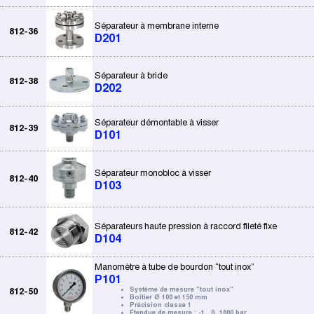
Séparateur à membrane interne
812-36
D201
Séparateur à bride
812-38
D202
Séparateur démontable à visser
812-39
D101
Séparateur monobloc à visser
812-40
D103
Séparateurs haute pression à raccord fileté fixe
812-42
D104
Manomètre à tube de bourdon “tout inox”
P101
812-50
Système de mesure "tout inox"
Boîtier Ø 100 et 150 mm
Précision classe 1
Étendue de mesure : -1...0…1600 bar