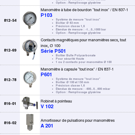
Option : Remplissage glycérine
Manomètre à tube de bourdon “tout inox” / EN 837-1
P103
812-54
Système de mesure "tout inox"
Boîtier Ø 63 mm
Précision classe 1,6
Étendue de mesure : -1...0…1000 bar
Option : Remplissage glycérine
Contacts magnétiques pour manomètres secs, tout
inox, Ø 100
812-69
Série P501
Boîtier Bulle Polycarbonate
Pour sécurité Haute
1 ou 2 contacts pour manomètre Ø 100
Manomètre à capsule “tout inox” / EN 837-1
P601
812-78
Système de mesure "tout inox"
Boîtier Ø 100 et 150 mm
Précision classe 1,6
Étendue de mesure : -600…0...600 mbar
Option : Remplissage glycérine
Robinet à pointeau
816-01
V 102
Amortisseur de pulsations pour manomètres
816-02
A 201