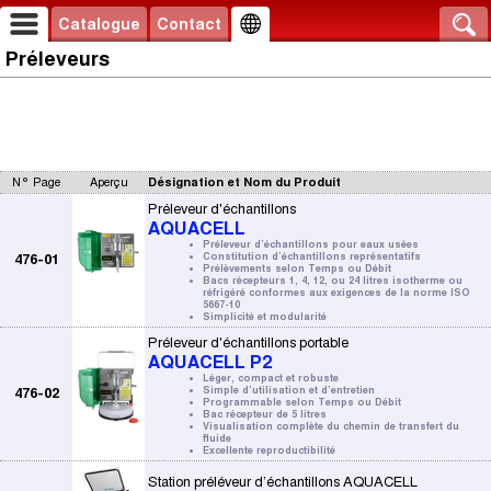
Catalogue
Contact
Préleveurs
N° Page
Aperçu
Désignation et Nom du Produit
Préleveur d'échantillons
AQUACELL
Préleveur d’échantillons pour eaux usées
476-01
Constitution d’échantillons représentatifs
Prélèvements selon Temps ou Débit
Bacs récepteurs 1, 4, 12, ou 24 litres isotherme ou
réfrigéré conformes aux exigences de la norme ISO
5667-10
Simplicité et modularité
Préleveur d'échantillons portable
AQUACELL P2
Léger, compact et robuste
476-02
Simple d’utilisation et d’entretien
Programmable selon Temps ou Débit
Bac récepteur de 5 litres
Visualisation complète du chemin de transfert du
fluide
Excellente reproductibilité
Station préléveur d’échantillons AQUACELL