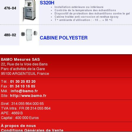
S320H
Installation extérieure ou intérieure
476-04
Contrôle de la température des échantillons
Dispositif de protection des échantillons contre le gel
Cabine traitée anti-corrosion et revêtue époxy
T° ambiante d’utilisation : - 10 ... + 50 °C
480-02
CABINE POLYESTER
BAMO Mesures SAS
22, Rue de la Voie des Bans
Parc d'activités de la Gare
95100 ARGENTEUIL France
Tél. :
01 30 25 83 20
Fax :
01 34 10 16 05
Mél. :
info@bamo.fr
Site :
http://www.bamo.fr
Siret : 314 055 864 000 65
TVA Intra : FR 08 314 055 864
APE : 4669 B
Capital : 400 000 Euros
À propos de nous
Conditions Générales de Vente