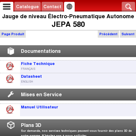
Catalogue
Contact
Jauge de niveau Électro-Pneumatique Autonome
JEPA 580
Page Produit
Précédent
Suivant
Documentations
Fiche Technique
FRANÇAIS
Datasheet
ENGLISH
Mises en Service
Manuel Utilisateur
Plans 3D
Sur demande, nos services techniques peuvent vous fournir des plans 3D de
notre gamme. N’hésitez pas à nous solliciter.