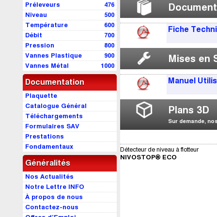
Préleveurs
476
Document
Niveau
500
Température
600
Fiche Techn
Débit
700
Pression
800
Vannes Plastique
900
Mises en 
Vannes Métal
1000
Manuel Utili
Documentation
Plaquette
Catalogue Général
Plans 3D
Téléchargements
Sur demande, nos 
Formulaires SAV
Prestations
Fondamentaux
Détecteur de niveau à flotteur
NIVOSTOP® ECO
Généralités
Nos Actualités
Notre Lettre INFO
À propos de nous
Contactez-nous