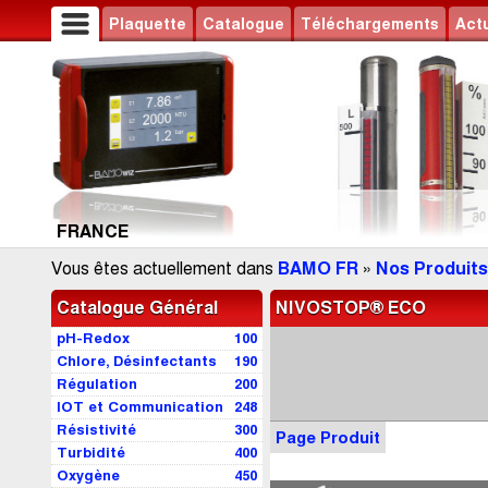
Plaquette
Catalogue
Téléchargements
Actu
FRANCE
Vous êtes actuellement dans
BAMO FR
»
Nos Produits
Catalogue Général
NIVOSTOP® ECO
pH-Redox
100
Chlore, Désinfectants
190
Régulation
200
IOT et Communication
248
Résistivité
300
Page Produit
Turbidité
400
Oxygène
450