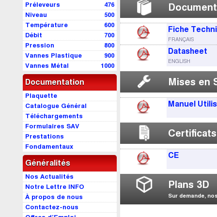
Préleveurs
476
Document
Niveau
500
Température
600
Fiche Techn
Débit
700
FRANÇAIS
Pression
800
Datasheet
Vannes Plastique
900
ENGLISH
Vannes Métal
1000
Mises en 
Documentation
Plaquette
Manuel Utili
Catalogue Général
Téléchargements
Formulaires SAV
Certificats
Prestations
Fondamentaux
CE
Généralités
Nos Actualités
Plans 3D
Notre Lettre INFO
Sur demande, nos 
À propos de nous
Contactez-nous