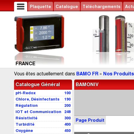
Plaquette
Catalogue
Téléchargements
Actu
FRANCE
Vous êtes actuellement dans
BAMO FR
»
Nos Produits
Catalogue Général
BAMONIV
pH-Redox
100
Chlore, Désinfectants
190
Régulation
200
IOT et Communication
248
Résistivité
300
Page Produit
Turbidité
400
Oxygène
450