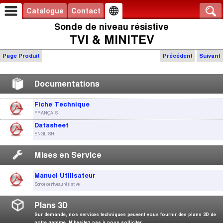
Catalogue
Contact
Sonde de niveau résistive
TVI & MINITEV
Page Produit
Précédent
Suivant
Documentations
Fiche Technique
FRANÇAIS
Datasheet
ENGLISH
Mises en Service
Manuel Utilisateur
Sonde de niveau résistive
Plans 3D
Sur demande, nos services techniques peuvent vous fournir des plans 3D de
notre gamme. N’hésitez pas à nous solliciter.