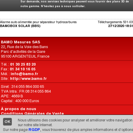
Sur demande, nos services techniques peuvent vous fournir des plans 3D de
notre gamme. N’hésitez pas à nous solliciter.
Alarme auto alimentée pour séparateur hydrocarbures
Téléchargements 531-03
BAMOBOX SOLAR (BBS)
27/12/2020 18:51
BAMO Mesures SAS
22, Rue de la Voie des Bans
Parc d'activités de la Gare
95100 ARGENTEUIL France
Tél. :
01 30 25 83 20
Fax :
01 34 10 16 05
Mél. :
info@bamo.fr
Site :
http://www.bamo.fr
Siret : 314 055 864 000 65
TVA Intra : FR 08 314 055 864
APE : 4669 B
Capital : 400 000 Euros
À propos de nous
Conditions Générales de Vente
Conditions d’Utilisation du Site
Nous utilisons des cookies pour analyser et améliorer votre navigation
OK
RGPD
sur notre site Internet.
Sur notre page
RGDP
, vous trouverez de plus amples informations et d’option
Une réalisation de
CARIMEDIA
depuis 1998