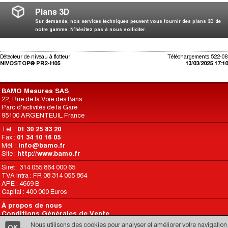
Plans 3D
Sur demande, nos services techniques peuvent vous fournir des plans 3D de
notre gamme. N’hésitez pas à nous solliciter.
Détecteur de niveau à flotteur
Téléchargements 522-08
NIVOSTOP® PR2-H05
13/03/2025 17:10
BAMO Mesures SAS
22, Rue de la Voie des Bans
Parc d'activités de la Gare
95100 ARGENTEUIL France
Tél. :
01 30 25 83 20
Fax :
01 34 10 16 05
Mél. :
info@bamo.fr
Site :
http://www.bamo.fr
Siret : 314 055 864 000 65
TVA Intra : FR 08 314 055 864
APE : 4669 B
Capital : 400 000 Euros
À propos de nous
Conditions Générales de Vente
Conditions d’Utilisation du Site
Nous utilisons des cookies pour analyser et améliorer votre navigation
OK