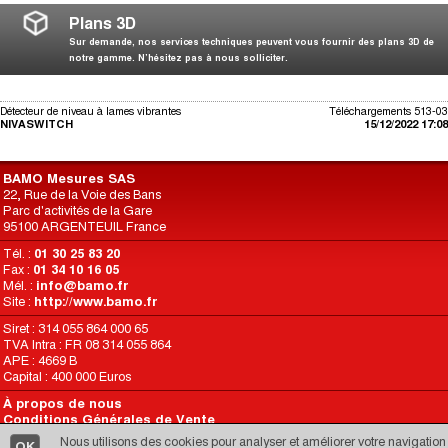
Plans 3D
Sur demande, nos services techniques peuvent vous fournir des plans 3D de
notre gamme. N’hésitez pas à nous solliciter.
Détecteur de niveau à lames vibrantes
Téléchargements 513-03
NIVASWITCH
15/12/2022 17:08
BAMO Mesures SAS
22, Rue de la Voie des Bans
Parc d'activités de la Gare
95100 ARGENTEUIL France
Tél. :
01 30 25 83 20
Fax :
01 34 10 16 05
Mél. :
info@bamo.fr
Site :
http://www.bamo.fr
Siret : 314 055 864 000 65
TVA Intra : FR 08 314 055 864
APE : 4669 B
Capital : 400 000 Euros
À propos de nous
Conditions Générales de Vente
Conditions d’Utilisation du Site
Nous utilisons des cookies pour analyser et améliorer votre navigation
OK