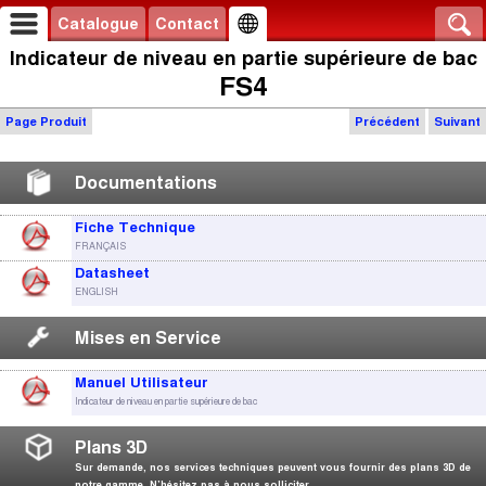
Catalogue
Contact
Indicateur de niveau en partie supérieure de bac
FS4
Page Produit
Précédent
Suivant
Documentations
Fiche Technique
FRANÇAIS
Datasheet
ENGLISH
Mises en Service
Manuel Utilisateur
Indicateur de niveau en partie supérieure de bac
Plans 3D
Sur demande, nos services techniques peuvent vous fournir des plans 3D de
notre gamme. N’hésitez pas à nous solliciter.