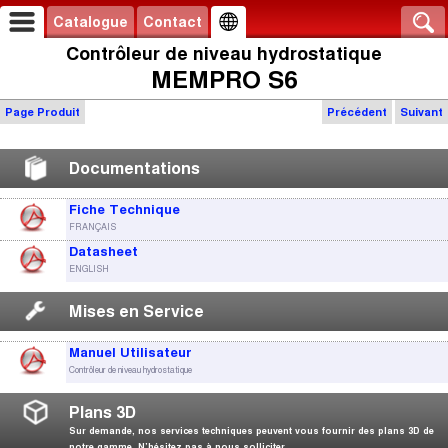
Catalogue
Contact
Contrôleur de niveau hydrostatique
MEMPRO S6
Page Produit
Précédent
Suivant
Documentations
Fiche Technique
FRANÇAIS
Datasheet
ENGLISH
Mises en Service
Manuel Utilisateur
Contrôleur de niveau hydrostatique
Plans 3D
Sur demande, nos services techniques peuvent vous fournir des plans 3D de
notre gamme. N’hésitez pas à nous solliciter.