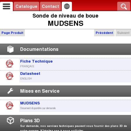
Catalogue
Contact
Sonde de niveau de boue
MUDSENS
Page Produit
Précédent
Suivant
Documentations
Fiche Technique
FRANÇAIS
Datasheet
ENGLISH
Mises en Service
MUDSENS
Document disponible sur demande
Plans 3D
Sur demande, nos services techniques peuvent vous fournir des plans 3D de
notre gamme. N’hésitez pas à nous solliciter.