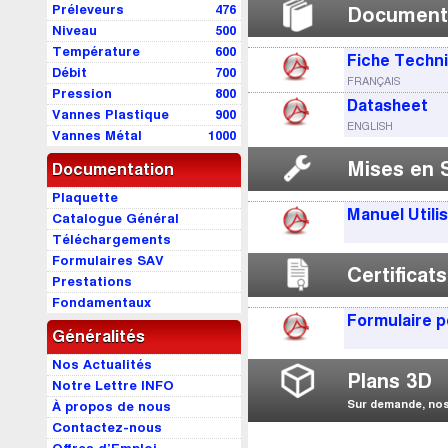
Préleveurs
476
Document
Niveau
500
Température
600
Fiche Techn
Débit
700
FRANÇAIS
Pression
800
Datasheet
Vannes Plastique
900
ENGLISH
Vannes Métal
1000
Mises en 
Documentation
Plaquette
Manuel Utili
Catalogue Général
Téléchargements
Formulaires SAV
Certificats
Prestations
Fondamentaux
Formulaire p
Généralités
Nos Actualités
Plans 3D
Notre Lettre INFO
Sur demande, nos 
À propos de nous
Contactez-nous