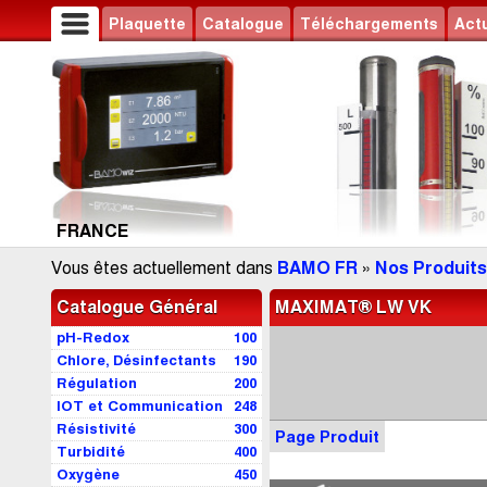
Plaquette
Catalogue
Téléchargements
Actu
FRANCE
Vous êtes actuellement dans
BAMO FR
»
Nos Produits
Catalogue Général
MAXIMAT® LW VK
pH-Redox
100
Chlore, Désinfectants
190
Régulation
200
IOT et Communication
248
Résistivité
300
Page Produit
Turbidité
400
Oxygène
450