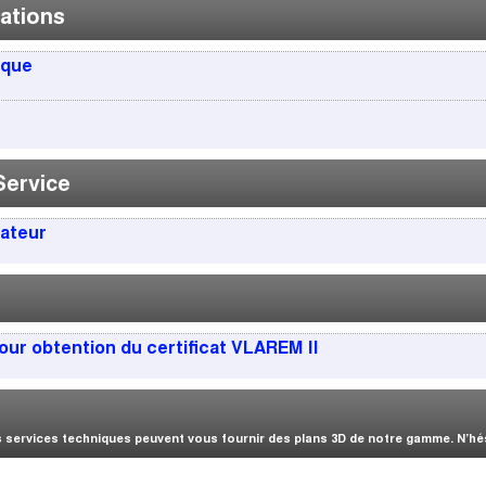
ations
ique
Service
sateur
our obtention du certificat VLAREM II
services techniques peuvent vous fournir des plans 3D de notre gamme. N’hési