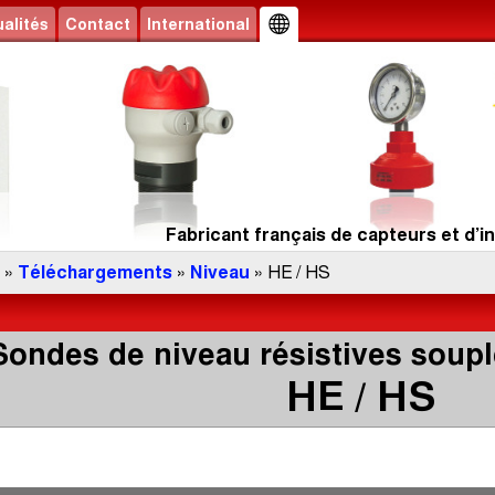
alités
Contact
International
Fabricant français de capteurs et d’in
»
Téléchargements
»
Niveau
» HE / HS
Sondes de niveau résistives soup
HE / HS