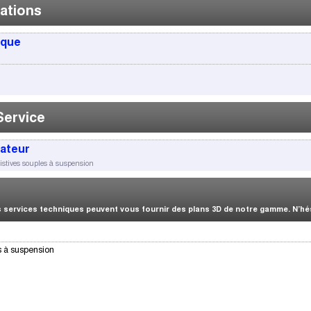
ations
ique
Service
sateur
istives souples à suspension
services techniques peuvent vous fournir des plans 3D de notre gamme. N’hési
s à suspension