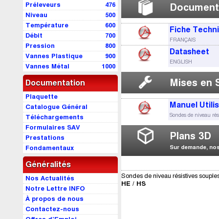
Préleveurs
476
Document
Niveau
500
Température
600
Fiche Techn
Débit
700
FRANÇAIS
Pression
800
Datasheet
Vannes Plastique
900
ENGLISH
Vannes Métal
1000
Mises en 
Documentation
Plaquette
Manuel Utili
Catalogue Général
Sondes de niveau rés
Téléchargements
Formulaires SAV
Plans 3D
Prestations
Fondamentaux
Sur demande, nos 
Généralités
Sondes de niveau résistives souple
Nos Actualités
HE / HS
Notre Lettre INFO
À propos de nous
Contactez-nous