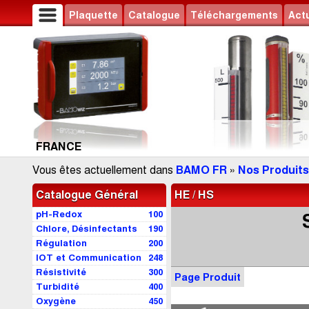
Plaquette
Catalogue
Téléchargements
Actu
FRANCE
Vous êtes actuellement dans
BAMO FR
»
Nos Produits
Catalogue Général
HE / HS
pH-Redox
100
Chlore, Désinfectants
190
Régulation
200
IOT et Communication
248
Résistivité
300
Page Produit
Turbidité
400
Oxygène
450