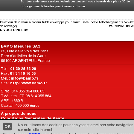
Sur demande, nos services techniques peuvent vous fournir des plans 3D de
notre gamme. N’hésitez pas à nous solliciter.
Détecteur de niveau à flotteur trible enveloppe pour eaux usées (poste
Téléchargements 522-05
de relevage)
21/01/2025 09:20
NIVOSTOP® PR2
BAMO Mesures SAS
22, Rue de la Voie des Bans
Parc d'activités de la Gare
95100 ARGENTEUIL France
Tél. :
01 30 25 83 20
Fax :
01 34 10 16 05
Mél. :
info@bamo.fr
Site :
http://www.bamo.fr
Siret : 314 055 864 000 65
TVA Intra : FR 08 314 055 864
APE : 4669 B
Capital : 400 000 Euros
À propos de nous
Conditions Générales de Vente
Conditions d’Utilisation du Site
Nous utilisons des cookies pour analyser et améliorer votre navigation
OK
RGPD
sur notre site Internet.