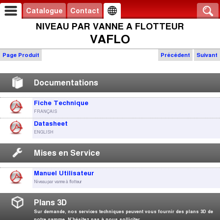
Catalogue
Contact
NIVEAU PAR VANNE A FLOTTEUR
VAFLO
Page Produit
Précédent
Suivant
Documentations
Fiche Technique
FRANÇAIS
Datasheet
ENGLISH
Mises en Service
Manuel Utilisateur
Niveau par vanne à flotteur
Plans 3D
Sur demande, nos services techniques peuvent vous fournir des plans 3D de
notre gamme. N’hésitez pas à nous solliciter.