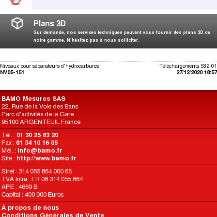
Plans 3D
Sur demande, nos services techniques peuvent vous fournir des plans 3D de
notre gamme. N’hésitez pas à nous solliciter.
Niveaux pour séparateurs d'hydrocarbures
Téléchargements 532-01
NV05-151
27/12/2020 18:57
BAMO Mesures SAS
22, Rue de la Voie des Bans
Parc d'activités de la Gare
95100 ARGENTEUIL France
Tél. :
01 30 25 83 20
Fax :
01 34 10 16 05
Mél. :
info@bamo.fr
Site :
http://www.bamo.fr
Siret : 314 055 864 000 65
TVA Intra : FR 08 314 055 864
APE : 4669 B
Capital : 400 000 Euros
À propos de nous
Conditions Générales de Vente