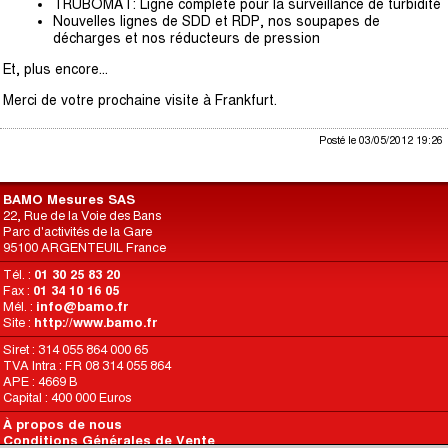
TRUBOMAT: Ligne complète pour la surveillance de turbidité
Nouvelles lignes de SDD et RDP, nos soupapes de
décharges et nos réducteurs de pression
Et, plus encore...
Merci de votre prochaine visite à Frankfurt.
Posté le 03/05/2012 19:26
BAMO Mesures SAS
22, Rue de la Voie des Bans
Parc d'activités de la Gare
95100 ARGENTEUIL France
Tél. :
01 30 25 83 20
Fax :
01 34 10 16 05
Mél. :
info@bamo.fr
Site :
http://www.bamo.fr
Siret : 314 055 864 000 65
TVA Intra : FR 08 314 055 864
APE : 4669 B
Capital : 400 000 Euros
À propos de nous
Conditions Générales de Vente