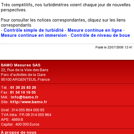
Très compétitifs, nos turbidimètres voient chaque jour de nouvelles
perspectives.
Pour consulter les notices correspondantes, cliquez sur les liens
correspondants
-
Contrôle simple de turbidité
-
Mesure continue en ligne
-
Mesure continue en immersion
-
Contrôle de niveau de boue
Posté le 22/07/2008 12:41
BAMO Mesures SAS
22, Rue de la Voie des Bans
Parc d'activités de la Gare
95100 ARGENTEUIL France
Tél. :
01 30 25 83 20
Fax :
01 34 10 16 05
Mél. :
info@bamo.fr
Site :
http://www.bamo.fr
Siret : 314 055 864 000 65
TVA Intra : FR 08 314 055 864
APE : 4669 B
Capital : 400 000 Euros
À propos de nous