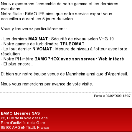
Nous exposerons l'ensemble de notre gamme et les dernières
évolutions.
Notre filiale : BAMO IER ainsi que notre service export vous
accueillera durant les 5 jours du salon.
Vous y trouverez particulièrement :
- Les derniers
MAXIMAT
: Sécurité de niveau selon VHG 19
- Notre gamme de turbidimètre
TRUBOMAT
- Le tout dernier
NIVOMAT
: Mesure de niveau à flotteur avec forte
résolution
- Notre PH-mètre
BAMOPHOX avec son serveur Web intégré
- Et plus encore...
Et bien sur notre équipe venue de Mannheim ainsi que d'Argenteuil.
Nous vous remercions par avance de vote visite.
Posté le 09/02/2009 15:37
BAMO Mesures SAS
22, Rue de la Voie des Bans
Parc d'activités de la Gare
95100 ARGENTEUIL France